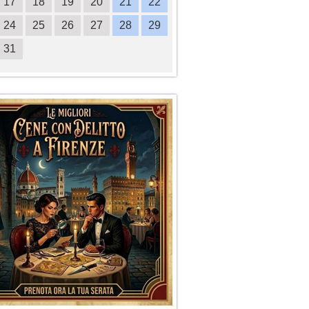
17
18
19
20
21
22
20
21
22
23
2
24
25
26
27
28
29
27
28
29
30
31