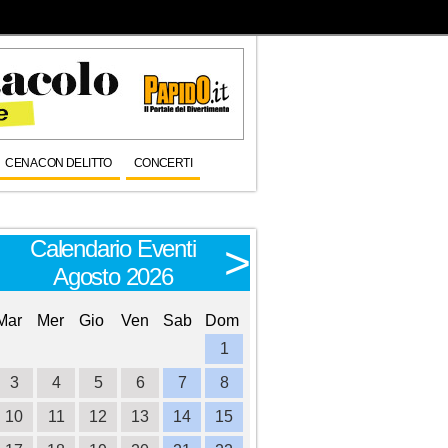
CENA CON DELITTO
CONCERTI
Calendario Eventi
Calendario E
<
>
Agosto 2026
Settembre 
Mar
Mer
Gio
Ven
Sab
Dom
Lun
Mar
Mer
Gio
Ve
1
1
2
3
3
4
5
6
7
8
6
7
8
9
1
10
11
12
13
14
15
13
14
15
16
1