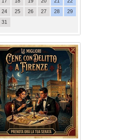
17
18
19
20
21
22
20
21
22
23
2
24
25
26
27
28
29
27
28
29
30
31