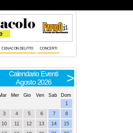
CENA CON DELITTO
CONCERTI
Calendario Eventi
Calendario E
<
>
Agosto 2026
Settembre 
Mar
Mer
Gio
Ven
Sab
Dom
Lun
Mar
Mer
Gio
Ve
1
1
2
3
3
4
5
6
7
8
6
7
8
9
1
10
11
12
13
14
15
13
14
15
16
1