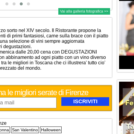
Vai alla galleria fotografica >>
zo sorto nel XIV secolo. Il Ristorante propone la
i di primi fantasiosi, carne sulla brace con il piatto
d una selezione di vini sempre aggiornata
ri degustazioni.
Domenica dalle 20,00 cena con DEGUSTAZIONI
 abbinamento ad ogni piatto con un vino diverso
a le migliori in Toscana che ci illustrera' tutto cio'
pprezzato del mondo.
a le migliori serate di Firenze
nze
Donna
San Valentino
Halloween