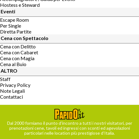
Hostess e Steward
Eventi
Escape Room
Per Single
Diretta Partite
Cena con Spettacolo
Cena con Delitto
Cena con Cabaret
Cena con Magia
Cena al Buio
ALTRO
Staff
Privacy Policy
Note Legali
Contattaci
Dal 2000 forniamo il punto d’incontro a tutti i nostri visitatori, per
prenotazioni cene, tavoli ed ingressi con sconti ed agevolazioni
particolari nelle location più prestigiose d’Italia.