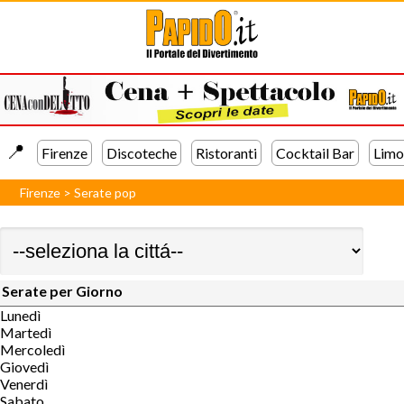
📍️
Firenze
Discoteche
Ristoranti
Cocktail Bar
Limo
Firenze
>
Serate pop
Serate per Giorno
Lunedì
Martedì
Mercoledì
Giovedì
Venerdì
Sabato