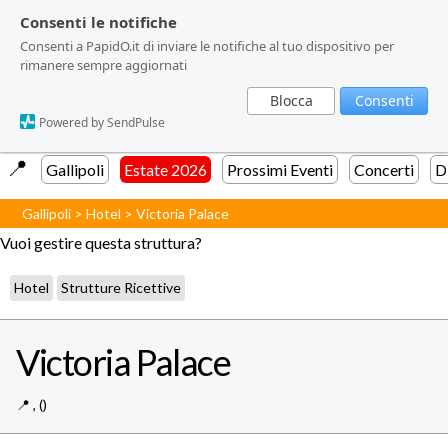
Consenti le notifiche
Consenti le notifiche
Consenti a PapidO.it di inviare le notifiche al tuo dispositivo per
Consenti a PapidO.it di inviare le notifiche al tuo dispositivo per
rimanere sempre aggiornati
rimanere sempre aggiornati
Blocca
Blocca
Consenti
Consenti
Powered by SendPulse
Powered by SendPulse
📍️
Gallipoli
Estate 2026
Prossimi Eventi
Concerti
D
Gallipoli
>
Hotel
>
Victoria Palace
Vuoi gestire questa struttura?
Hotel
Strutture Ricettive
Victoria Palace
📍️
,
()