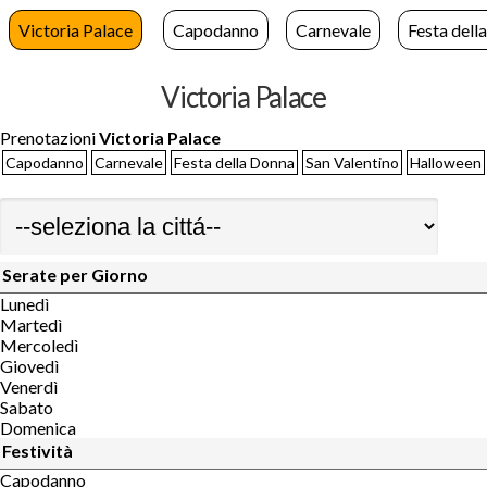
Victoria Palace
Capodanno
Carnevale
Festa dell
Victoria Palace
Prenotazioni
Victoria Palace
Capodanno
Carnevale
Festa della Donna
San Valentino
Halloween
Serate per Giorno
Lunedì
Martedì
Mercoledì
Giovedì
Venerdì
Sabato
Domenica
Festività
Capodanno