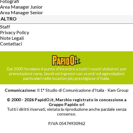
Fotografi
Area Manager Junior
Area Manager Senior
ALTRO
Staff
Privacy Policy
Note Legali
Contattaci
Dal 2000 forniamo il punto d’incontro a tutti i nostri visitatori, per
prenotazioni cene, tavoli ed ingressi con sconti ed agevolazioni
particolari nelle location più prestigiose d’Italia.
Comunicazione:
Il 1° Studio di Comunicazione d'Italia -
Kam Group
© 2000 - 2026 PapidO.it, Marchio registrato in concessione a
Gruppo Papido srl
Tutti i diritti riservati, vietata la riproduzione anche parziale senza
consenso.
P.IVA 05474930962