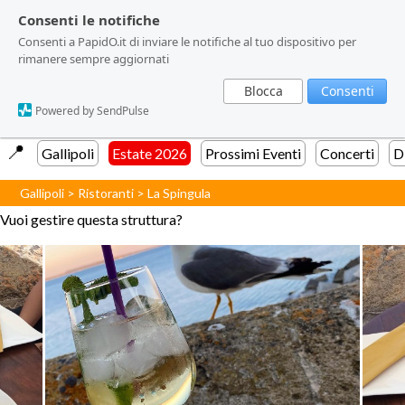
Consenti le notifiche
Consenti le notifiche
Consenti a PapidO.it di inviare le notifiche al tuo dispositivo per
Consenti a PapidO.it di inviare le notifiche al tuo dispositivo per
rimanere sempre aggiornati
rimanere sempre aggiornati
Blocca
Blocca
Consenti
Consenti
Powered by SendPulse
Powered by SendPulse
📍️
Gallipoli
Estate 2026
Prossimi Eventi
Concerti
D
Gallipoli
>
Ristoranti
>
La Spingula
Vuoi gestire questa struttura?