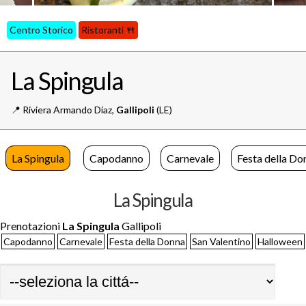
Centro Storico
Ristoranti 🍴
La Spingula
📍️
Riviera Armando Diaz,
Gallipoli
(LE)
La Spingula
Capodanno
Carnevale
Festa della Do
La Spingula
Prenotazioni
La Spingula
Gallipoli
Capodanno
Carnevale
Festa della Donna
San Valentino
Halloween