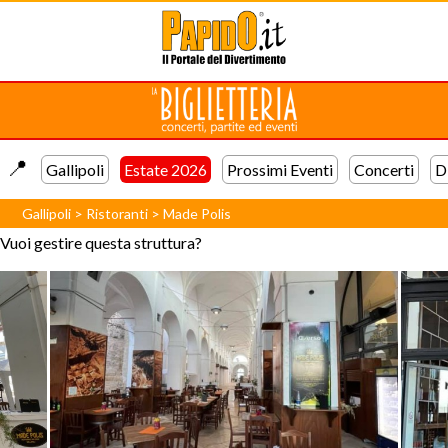
📍️
Gallipoli
Estate 2026
Prossimi Eventi
Concerti
D
Gallipoli
>
Ristoranti
>
Made Polis
Vuoi gestire questa struttura?