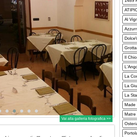
1489 
ATIPIC
Al Vig
Azzurr
DolceV
Grotta
Il Chi
L'Ango
La Co
La Gi
La Sta
Made 
Matre
Vai alla galleria fotografica >>
Osteri
Portol