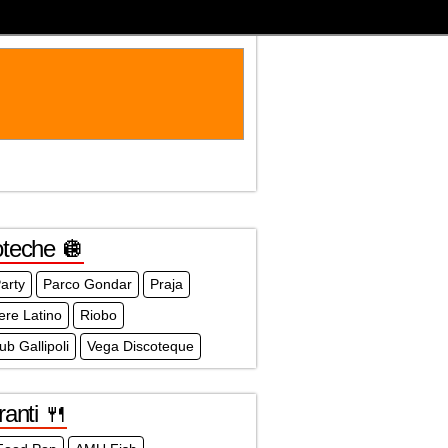
oteche 🪩
arty
Parco Gondar
Praja
ere Latino
Riobo
ub Gallipoli
Vega Discoteque
ranti 🍴