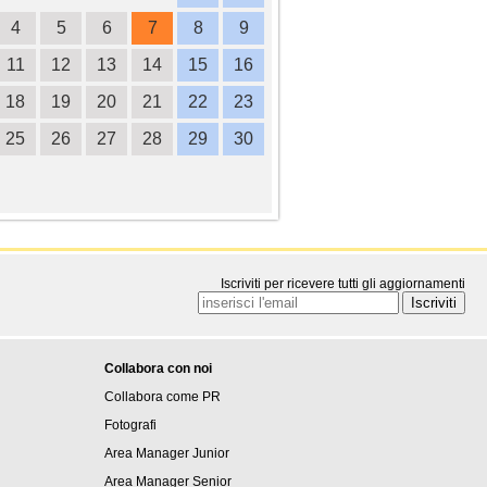
4
5
6
7
8
9
7
8
9
10
1
11
12
13
14
15
16
14
15
16
17
1
18
19
20
21
22
23
21
22
23
24
2
25
26
27
28
29
30
28
29
30
Iscriviti per ricevere tutti gli aggiornamenti
Collabora con noi
Collabora come PR
Fotografi
Area Manager Junior
Area Manager Senior