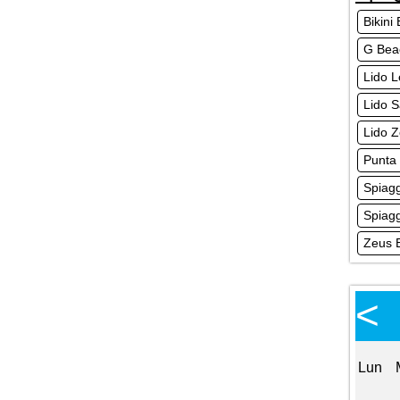
Bikini
G Bea
Lido L
Lido 
Lido 
Punta 
Spiagg
Spiagg
Zeus 
Calendario Eventi
<
<
>
Ottobre
Lun
Mar
Mer
Gio
Ven
Sab
Dom
Lun
1
2