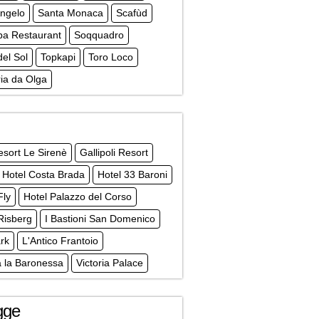
Angelo
Santa Monaca
Scafùd
a Restaurant
Soqquadro
del Sol
Topkapi
Toro Loco
ria da Olga
sort Le Sirenè
Gallipoli Resort
 Hotel Costa Brada
Hotel 33 Baroni
Fly
Hotel Palazzo del Corso
Risberg
I Bastioni San Domenico
ark
L'Antico Frantoio
a la Baronessa
Victoria Palace
gge