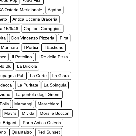
Food Pop
AMU Fish
A Osteria Meridionale
Agatha
neto
Antica Ucceria Braceria
a 15/6/46
Capitoni Coraggiosi
ita
Don Vincenzo Pizzeria
First
 Marinara
I Portici
Il Bastione
osco
Il Pettolino
Il Re della Pizza
lo Blu
La Briciola
mpagnia Pub
La Corte
La Giara
udecca
La Puritate
La Spingula
zione
La pentola degli Gnomi
Polis
Mamangi
Marechiaro
Mavi's
Mivida
Morsi e Bocconi
a Briganti
Porto Antico Osteria
ano
Quantaltro
Red Sunset