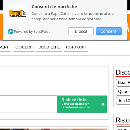
Consenti le norifiche
Consenti le norifiche
Consenti a PapidO.it di inviare le notifiche al tuo
Consenti a PapidO.it di inviare le notifiche al tuo
computer per essere sempre aggiornato
computer per essere sempre aggiornato
Blocca
Blocca
Consenti
Consenti
Powered by SendPulse
Powered by SendPulse
VENTI
CONCERTI
DISCOTECHE
RISTORANTI
Disc
Boat P
Quarti
Richiedi info
Ten Cl
Compila il modulo per
richiedere informazioni
Risto