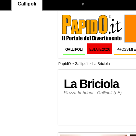
Gallipoli
Select Language
▼
GALLIPOLI
ESTATE 2026
PROSSIMI E
PapidO
>
Gallipoli
>
La Briciola
La Briciola
Piazza Imbriani - Gallipoli (LE)