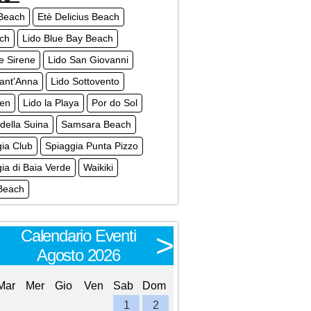
 Beach
Etè Delicius Beach
ch
Lido Blue Bay Beach
e Sirene
Lido San Giovanni
Sant'Anna
Lido Sottovento
Zen
Lido la Playa
Por do Sol
della Suina
Samsara Beach
ia Club
Spiaggia Punta Pizzo
ia di Baia Verde
Waikiki
Beach
Calendario Eventi
Calendario E
<
>
Agosto 2026
Settembre 
Mar
Mer
Gio
Ven
Sab
Dom
Lun
Mar
Mer
Gio
Ve
1
2
1
2
3
4