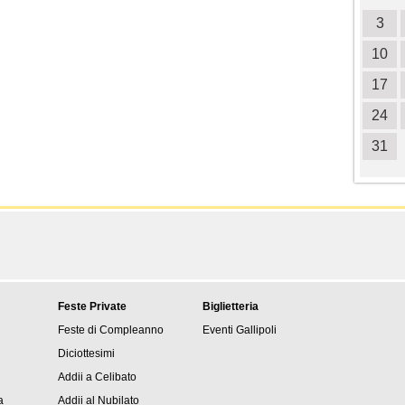
3
4
5
6
7
8
9
3
10
11
12
13
14
15
16
10
17
18
19
20
21
22
23
17
24
25
26
27
28
29
30
24
31
31
Feste Private
Biglietteria
Feste di Compleanno
Eventi Gallipoli
Diciottesimi
Addii a Celibato
a
Addii al Nubilato