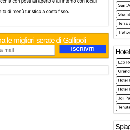
cchia con posti all'aperto e all'interno con locali
Sant'
elta di menù turistico a costo fisso.
Shamb
Terra 
Tratto
 le migliori serate di Gallipoli
Hotel
Eco Re
Grand
Hotel 
Hotel 
Joli P
Tenut
Spia