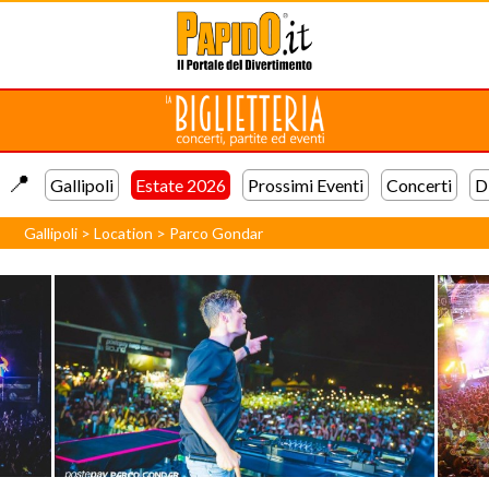
📍️
Gallipoli
Estate 2026
Prossimi Eventi
Concerti
D
Gallipoli
>
Location
>
Parco Gondar