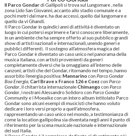
Il Parco Gondar
di Gallipoli si trova sul Lungomare
, nella
zona Lido San Giovanni, accanto allo stadio comunale e a
pochi metri dal mare. ha due accessi, quello dal lungomare e
quello da vi Ghandi.
Il Parco Gondar in quindici anni di attività è diventato un
luogo in cui potersi esprimere e farsi conoscere liberamente,
in un ambiente che ha sempre offerto al suo pubblico grandi
show di artisti nazionali e internazionali, unendo generi e
pubblici differenti. Il sostegno all’atmosfera magica del
Parco Gondar è diventato un caso unico nel panorama della
musica italiana, con artisti provenienti da generi
completamente diversi che la omaggiano all’interno delle
canzoni; artisti che del Gondar, ritornando nel tempo, hanno
assorbito l’energia positiva:
Mannarino
con
Parco Gondar
Boa Energia,
Carl Brave x Franco 126 e Coez
con
Parco
Gondar
, il chitarrista internazionale
Chimango
con
Parco
Gondar
, i nostrani Alessandro Solidoro con
Parco Gondar
Community
e i Moeaike con un intero album intitolato Parco
Gondar sono alcuni esempi di musicisti che hanno voluto
dedicare i loro versi proprio a quell'atmosfera,
rappresentando un caso unico nel mondo, a testimonianza di
come la location gallipolina sia diventata negli anni il punto di
riferimento per la scena musicale nazionale e internazionale
del sud Italia.
Il Parco Gondar è il complesso dedicato al divertimento più