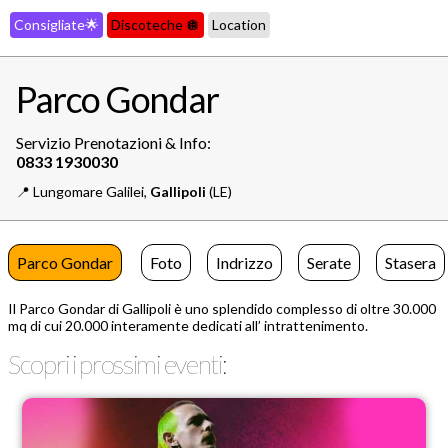
Consigliate🌟
Discoteche 🪩
Location
Parco Gondar
Servizio Prenotazioni & Info:
📍️
Lungomare Galilei,
Gallipoli
(LE)
Parco Gondar
Foto
Indrizzo
Serate
Stasera
Il Parco Gondar di Gallipoli è uno splendido complesso di oltre 30.000
mq di cui 20.000 interamente dedicati all’ intrattenimento.
Scopri i prossimi eventi: