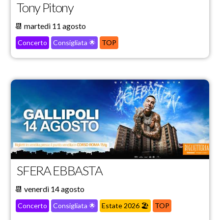
Tony Pitony
📆 martedì 11 agosto
Concerto
Consigliata 🌟
TOP
SFERA EBBASTA
📆 venerdì 14 agosto
Concerto
Consigliata 🌟
Estate 2026 🏖️
TOP