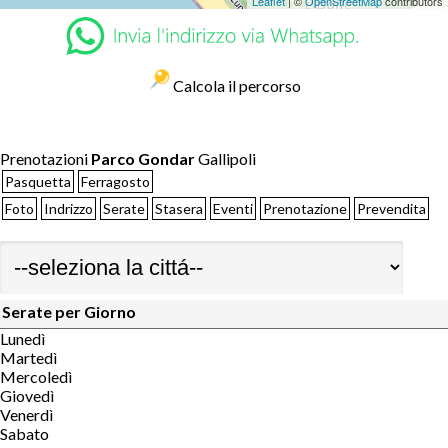
Leaflet
| ©
OpenStreetMap
contributors
Calcola il percorso
Prenotazioni
Parco Gondar
Gallipoli
Pasquetta
Ferragosto
Foto
Indrizzo
Serate
Stasera
Eventi
Prenotazione
Prevendita
Serate per Giorno
Lunedì
Martedì
Mercoledì
Giovedì
Venerdì
Sabato