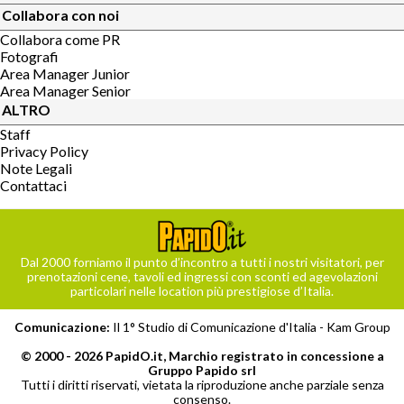
Collabora con noi
Collabora come PR
Fotografi
Area Manager Junior
Area Manager Senior
ALTRO
Staff
Privacy Policy
Note Legali
Contattaci
Dal 2000 forniamo il punto d’incontro a tutti i nostri visitatori, per
prenotazioni cene, tavoli ed ingressi con sconti ed agevolazioni
particolari nelle location più prestigiose d’Italia.
Comunicazione:
Il 1° Studio di Comunicazione d'Italia -
Kam Group
© 2000 - 2026 PapidO.it, Marchio registrato in concessione a
Gruppo Papido srl
Tutti i diritti riservati, vietata la riproduzione anche parziale senza
consenso.