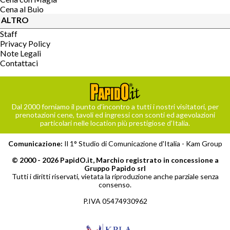
Cena al Buio
ALTRO
Staff
Privacy Policy
Note Legali
Contattaci
Dal 2000 forniamo il punto d’incontro a tutti i nostri visitatori, per
prenotazioni cene, tavoli ed ingressi con sconti ed agevolazioni
particolari nelle location più prestigiose d’Italia.
Comunicazione:
Il 1° Studio di Comunicazione d'Italia -
Kam Group
© 2000 - 2026 PapidO.it, Marchio registrato in concessione a
Gruppo Papido srl
Tutti i diritti riservati, vietata la riproduzione anche parziale senza
consenso.
P.IVA 05474930962