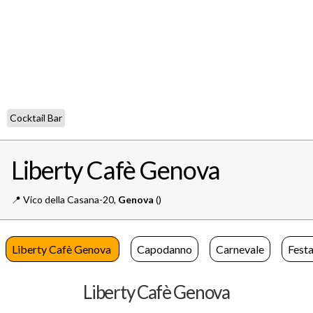
Cocktail Bar
Liberty Cafè Genova
📍️
Vico della Casana-20,
Genova
()
Liberty Cafè Genova
Capodanno
Carnevale
Festa
Liberty Cafè Genova