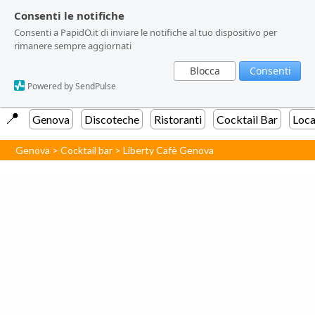
Consenti le notifiche
Consenti le notifiche
Consenti a PapidO.it di inviare le notifiche al tuo dispositivo per
Consenti a PapidO.it di inviare le notifiche al tuo dispositivo per
rimanere sempre aggiornati
rimanere sempre aggiornati
Blocca
Blocca
Consenti
Consenti
Powered by SendPulse
Powered by SendPulse
📍️
Genova
Discoteche
Ristoranti
Cocktail Bar
Loca
Genova
>
Cocktail bar
>
Liberty Cafè Genova