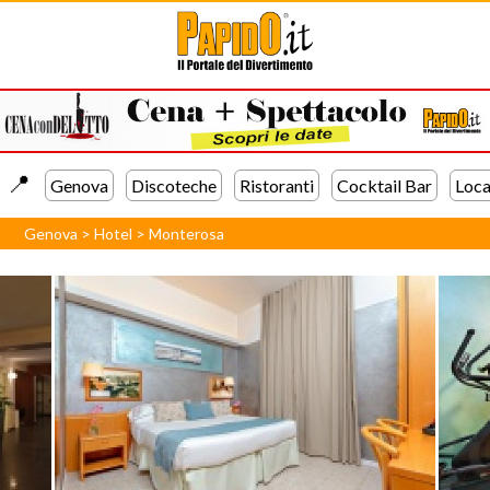
📍️
Genova
Discoteche
Ristoranti
Cocktail Bar
Loca
Genova
>
Hotel
>
Monterosa