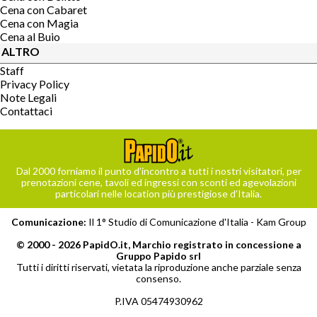
Cena con Cabaret
Cena con Magia
Cena al Buio
ALTRO
Staff
Privacy Policy
Note Legali
Contattaci
Dal 2000 forniamo il punto d’incontro a tutti i nostri visitatori, per
prenotazioni cene, tavoli ed ingressi con sconti ed agevolazioni
particolari nelle location più prestigiose d’Italia.
Comunicazione:
Il 1° Studio di Comunicazione d'Italia -
Kam Group
© 2000 - 2026 PapidO.it, Marchio registrato in concessione a
Gruppo Papido srl
Tutti i diritti riservati, vietata la riproduzione anche parziale senza
consenso.
P.IVA 05474930962