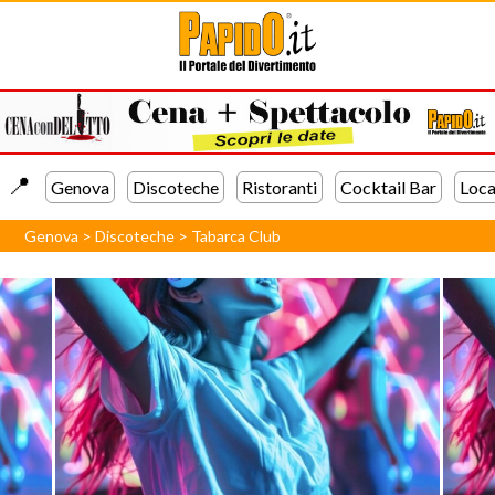
📍️
Genova
Discoteche
Ristoranti
Cocktail Bar
Loca
Genova
>
Discoteche
>
Tabarca Club