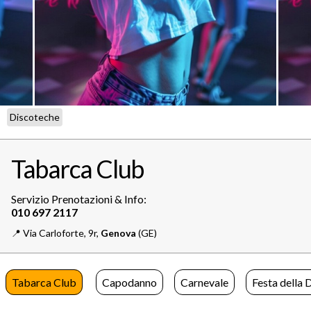
Discoteche
Tabarca Club
Servizio Prenotazioni & Info:
📍️
Via Carloforte, 9r,
Genova
(GE)
Tabarca Club
Capodanno
Carnevale
Festa della