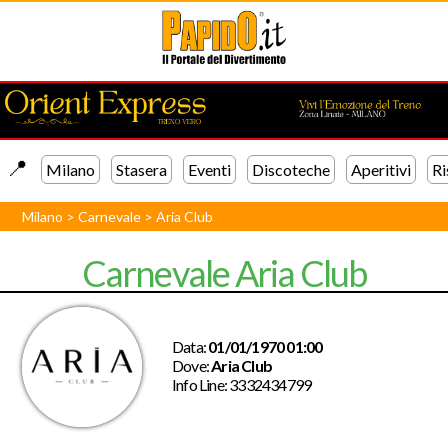
📍️
Milano
Stasera
Eventi
Discoteche
Aperitivi
Ri
Milano
>
Carnevale
>
Aria Club
Carnevale Aria Club
Data:
01/01/1970 01:00
Dove:
Aria Club
Info Line:
3332434799