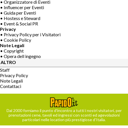
• Organizzatore di Eventi
• Influencer per Eventi
• Guida per Eventi
• Hostess e Steward
• Event & Social PR
Privacy
• Privacy Policy per i Visitatori
• Cookie Policy
Note Legali
• Copyright
• Opera dell ingegno
ALTRO
Staff
Privacy Policy
Note Legali
Contattaci
Dal 2000 forniamo il punto d’incontro a tutti i nostri visitatori, per
prenotazioni cene, tavoli ed ingressi con sconti ed agevolazioni
particolari nelle location più prestigiose d’Italia.