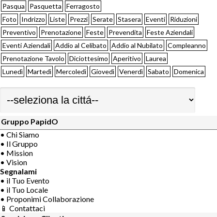
Pasqua
Pasquetta
Ferragosto
Foto
Indrizzo
Liste
Prezzi
Serate
Stasera
Eventi
Riduzioni
Preventivo
Prenotazione
Feste
Prevendita
Feste Aziendali
Eventi Aziendali
Addio al Celibato
Addio al Nubilato
Compleanno
Prenotazione Tavolo
Diciottesimo
Aperitivo
Laurea
Lunedì
Martedì
Mercoledì
Giovedì
Venerdì
Sabato
Domenica
Gruppo PapidO
• Chi Siamo
• Il Gruppo
• Mission
• Vision
Segnalami
• il Tuo Evento
• il Tuo Locale
• Proponimi Collaborazione
📱 Contattaci