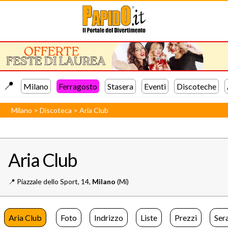
📍️
Milano
Ferragosto
Stasera
Eventi
Discoteche
Milano
>
Discoteca
>
Aria Club
Aria Club
📍️
Piazzale dello Sport, 14,
Milano
(Mi)
Aria Club
Foto
Indrizzo
Liste
Prezzi
Ser