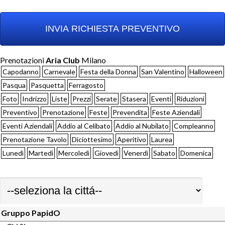
Prenotazioni
Aria Club
Milano
Capodanno
Carnevale
Festa della Donna
San Valentino
Halloween
Pasqua
Pasquetta
Ferragosto
Foto
Indrizzo
Liste
Prezzi
Serate
Stasera
Eventi
Riduzioni
Preventivo
Prenotazione
Feste
Prevendita
Feste Aziendali
Eventi Aziendali
Addio al Celibato
Addio al Nubilato
Compleanno
Prenotazione Tavolo
Diciottesimo
Aperitivo
Laurea
Lunedì
Martedì
Mercoledì
Giovedì
Venerdì
Sabato
Domenica
Gruppo PapidO