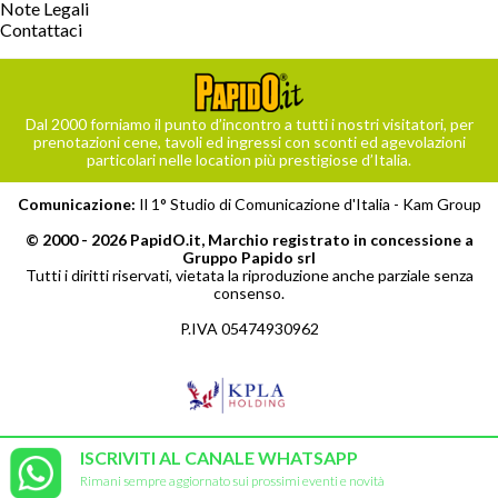
Note Legali
Contattaci
Dal 2000 forniamo il punto d’incontro a tutti i nostri visitatori, per
prenotazioni cene, tavoli ed ingressi con sconti ed agevolazioni
particolari nelle location più prestigiose d’Italia.
Comunicazione:
Il 1° Studio di Comunicazione d'Italia -
Kam Group
© 2000 - 2026 PapidO.it, Marchio registrato in concessione a
Gruppo Papido srl
Tutti i diritti riservati, vietata la riproduzione anche parziale senza
consenso.
P.IVA 05474930962
ISCRIVITI AL CANALE WHATSAPP
Rimani sempre aggiornato sui prossimi eventi e novità