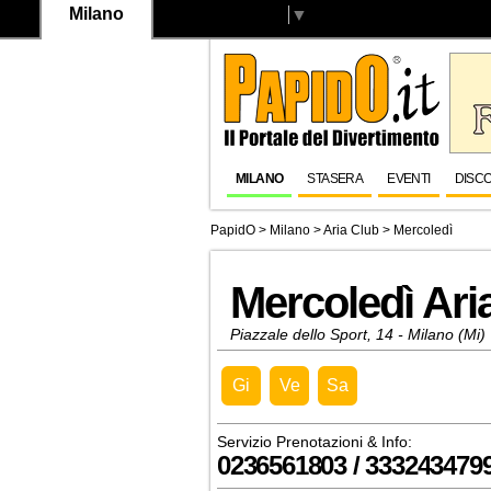
Milano
Select Language
▼
MILANO
STASERA
EVENTI
DISC
PapidO
>
Milano
>
Aria Club
> Mercoledì
Mercoledì Ari
Piazzale dello Sport, 14 - Milano (Mi)
Gi
Ve
Sa
Servizio Prenotazioni & Info:
0236561803 / 333243479