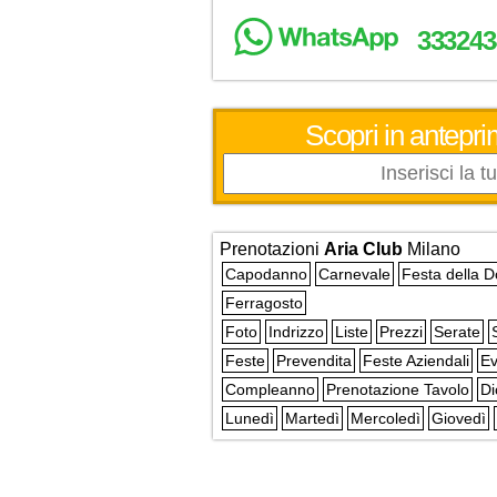
333243
Scopri in antepri
Prenotazioni
Aria Club
Milano
Capodanno
Carnevale
Festa della 
Ferragosto
Foto
Indrizzo
Liste
Prezzi
Serate
Feste
Prevendita
Feste Aziendali
Ev
Compleanno
Prenotazione Tavolo
Di
Lunedì
Martedì
Mercoledì
Giovedì