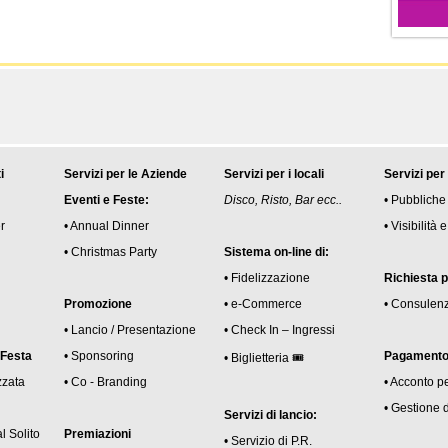
i
Servizi per le Aziende
Servizi per i locali
Servizi per
Eventi e Feste:
Disco, Risto, Bar ecc..
• Pubbliche
r
• Annual Dinner
• Visibilità
• Christmas Party
Sistema on-line di:
• Fidelizzazione
Richiesta 
Promozione
• e-Commerce
• Consulen
• Lancio / Presentazione
• Check In – Ingressi
 Festa
• Sponsoring
Pagamento 
• Biglietteria 🎟
zzata
• Co - Branding
• Acconto p
• Gestione 
Servizi di lancio:
l Solito
Premiazioni
• Servizio di P.R.