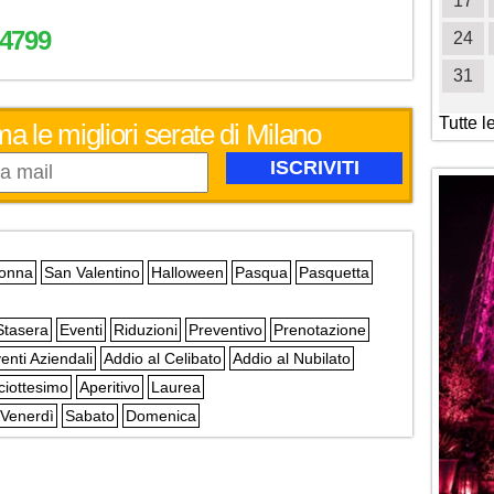
19
20
21
22
23
24
25
17
4799
26
27
28
29
30
31
24
31
Tutte l
ma le migliori serate di Milano
Donna
San Valentino
Halloween
Pasqua
Pasquetta
Stasera
Eventi
Riduzioni
Preventivo
Prenotazione
enti Aziendali
Addio al Celibato
Addio al Nubilato
ciottesimo
Aperitivo
Laurea
Venerdì
Sabato
Domenica