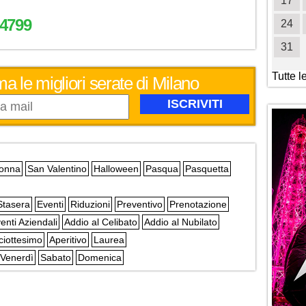
19
20
21
22
23
24
25
17
4799
26
27
28
29
30
31
24
31
Tutte l
ma le migliori serate di Milano
Donna
San Valentino
Halloween
Pasqua
Pasquetta
Stasera
Eventi
Riduzioni
Preventivo
Prenotazione
enti Aziendali
Addio al Celibato
Addio al Nubilato
ciottesimo
Aperitivo
Laurea
Venerdì
Sabato
Domenica