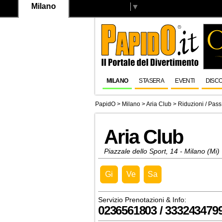
Milano
Select Language
▼
MILANO
STASERA
EVENTI
DISC
PapidO
>
Milano
>
Aria Club
> Riduzioni / Pass
Aria Club
Piazzale dello Sport, 14 - Milano (Mi)
Gi
Ve
Sa
Servizio Prenotazioni & Info:
0236561803 / 333243479