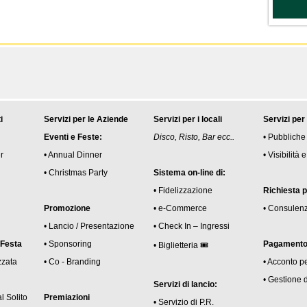
i
Servizi per le Aziende
Servizi per i locali
Servizi per
Eventi e Feste:
Disco, Risto, Bar ecc..
• Pubbliche
r
• Annual Dinner
• Visibilità
• Christmas Party
Sistema on-line di:
• Fidelizzazione
Richiesta 
Promozione
• e-Commerce
• Consulen
• Lancio / Presentazione
• Check In – Ingressi
 Festa
• Sponsoring
Pagamento 
• Biglietteria 🎟
zzata
• Co - Branding
• Acconto p
• Gestione 
Servizi di lancio:
l Solito
Premiazioni
• Servizio di P.R.