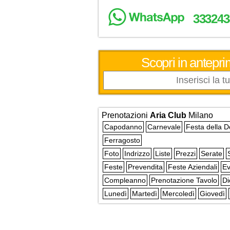
333243
Scopri in antepri
Prenotazioni
Aria Club
Milano
Capodanno
Carnevale
Festa della 
Ferragosto
Foto
Indrizzo
Liste
Prezzi
Serate
Feste
Prevendita
Feste Aziendali
Ev
Compleanno
Prenotazione Tavolo
Di
Lunedì
Martedì
Mercoledì
Giovedì