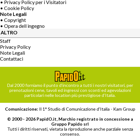
• Privacy Policy per i Visitatori
• Cookie Policy
Note Legali
• Copyright
• Opera dell ingegno
ALTRO
Staff
Privacy Policy
Note Legali
Contattaci
Dal 2000 forniamo il punto d’incontro a tutti i nostri visitatori, per
prenotazioni cene, tavoli ed ingressi con sconti ed agevolazioni
particolari nelle location più prestigiose d’Italia.
Comunicazione:
Il 1° Studio di Comunicazione d'Italia -
Kam Group
© 2000 - 2026 PapidO.it, Marchio registrato in concessione a
Gruppo Papido srl
Tutti i diritti riservati, vietata la riproduzione anche parziale senza
consenso.