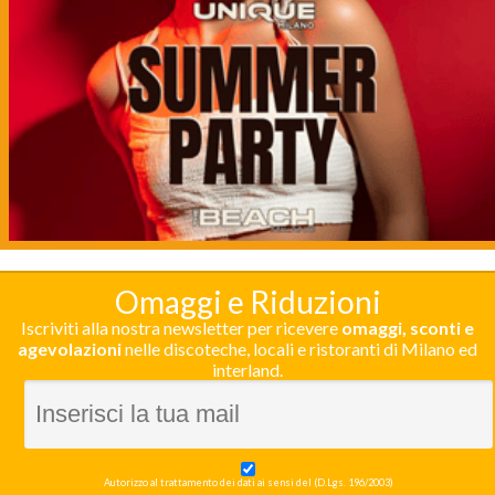
Omaggi e Riduzioni
Iscriviti alla nostra newsletter per ricevere
omaggi, sconti e
agevolazioni
nelle discoteche, locali e ristoranti di Milano ed
interland.
Autorizzo al trattamento dei dati ai sensi del (D.Lgs. 196/2003)