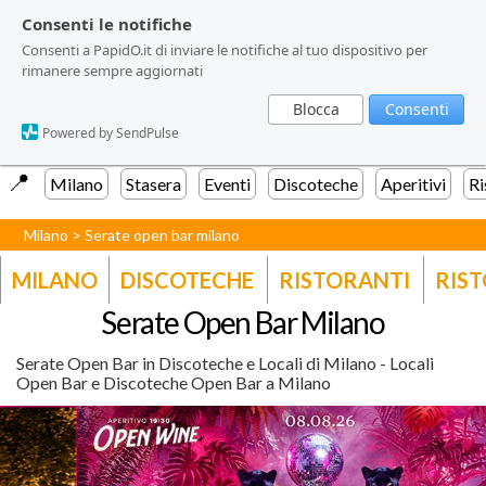
Consenti le notifiche
Consenti le notifiche
Consenti le notifiche
Consenti a PapidO.it di inviare le notifiche al tuo dispositivo per
Consenti a PapidO.it di inviare le notifiche al tuo dispositivo per
Consenti a PapidO.it di inviare le notifiche al tuo dispositivo per
rimanere sempre aggiornati
rimanere sempre aggiornati
rimanere sempre aggiornati
Blocca
Blocca
Blocca
Consenti
Consenti
Consenti
Powered by SendPulse
Powered by SendPulse
Powered by SendPulse
📍️
Milano
Stasera
Eventi
Discoteche
Aperitivi
Ri
Milano
>
Serate open bar milano
MILANO
DISCOTECHE
RISTORANTI
RIST
Serate Open Bar Milano
Serate Open Bar in Discoteche e Locali di Milano - Locali
Open Bar e Discoteche Open Bar a Milano