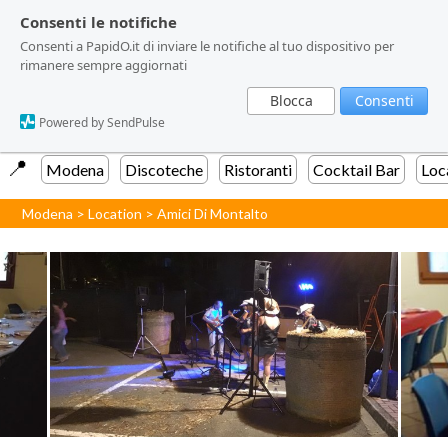
Consenti le notifiche
Consenti le notifiche
Consenti a PapidO.it di inviare le notifiche al tuo dispositivo per
Consenti a PapidO.it di inviare le notifiche al tuo dispositivo per
rimanere sempre aggiornati
rimanere sempre aggiornati
Blocca
Blocca
Consenti
Consenti
Powered by SendPulse
Powered by SendPulse
📍️
Modena
Discoteche
Ristoranti
Cocktail Bar
Loc
Modena
>
Location
>
Amici Di Montalto