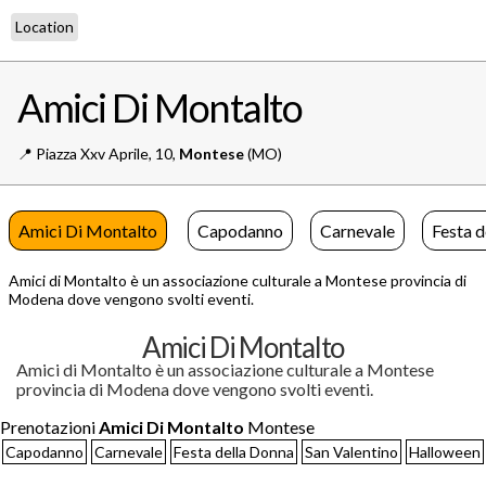
Location
Amici Di Montalto
📍️
Piazza Xxv Aprile, 10,
Montese
(MO)
Amici Di Montalto
Capodanno
Carnevale
Festa d
Amici di Montalto è un associazione culturale a Montese provincia di
Modena dove vengono svolti eventi.
Amici Di Montalto
Amici di Montalto è un associazione culturale a Montese
provincia di Modena dove vengono svolti eventi.
Prenotazioni
Amici Di Montalto
Montese
Capodanno
Carnevale
Festa della Donna
San Valentino
Halloween