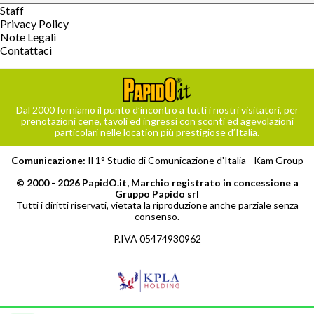
Staff
Privacy Policy
Note Legali
Contattaci
Dal 2000 forniamo il punto d’incontro a tutti i nostri visitatori, per
prenotazioni cene, tavoli ed ingressi con sconti ed agevolazioni
particolari nelle location più prestigiose d’Italia.
Comunicazione:
Il 1° Studio di Comunicazione d'Italia -
Kam Group
© 2000 - 2026 PapidO.it, Marchio registrato in concessione a
Gruppo Papido srl
Tutti i diritti riservati, vietata la riproduzione anche parziale senza
consenso.
P.IVA 05474930962