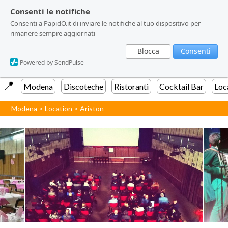
Consenti le notifiche
Consenti le notifiche
Consenti a PapidO.it di inviare le notifiche al tuo dispositivo per
Consenti a PapidO.it di inviare le notifiche al tuo dispositivo per
rimanere sempre aggiornati
rimanere sempre aggiornati
Blocca
Blocca
Consenti
Consenti
Powered by SendPulse
Powered by SendPulse
📍️
Modena
Discoteche
Ristoranti
Cocktail Bar
Loc
Modena
>
Location
>
Ariston