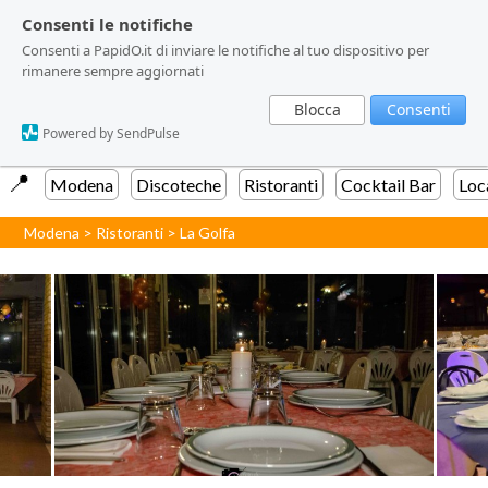
Consenti le notifiche
Consenti le notifiche
Consenti a PapidO.it di inviare le notifiche al tuo dispositivo per
Consenti a PapidO.it di inviare le notifiche al tuo dispositivo per
rimanere sempre aggiornati
rimanere sempre aggiornati
Blocca
Blocca
Consenti
Consenti
Powered by SendPulse
Powered by SendPulse
📍️
Modena
Discoteche
Ristoranti
Cocktail Bar
Loc
Modena
>
Ristoranti
>
La Golfa