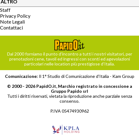
ALTRO
Staff
Privacy Policy
Note Legali
Contattaci
Dal 2000 forniamo il punto d’incontro a tutti i nostri visitatori, per
prenotazioni cene, tavoli ed ingressi con sconti ed agevolazioni
particolari nelle location più prestigiose d’Italia.
Comunicazione:
Il 1° Studio di Comunicazione d'Italia -
Kam Group
© 2000 - 2026 PapidO.it, Marchio registrato in concessione a
Gruppo Papido srl
Tutti i diritti riservati, vietata la riproduzione anche parziale senza
consenso.
P.IVA 05474930962