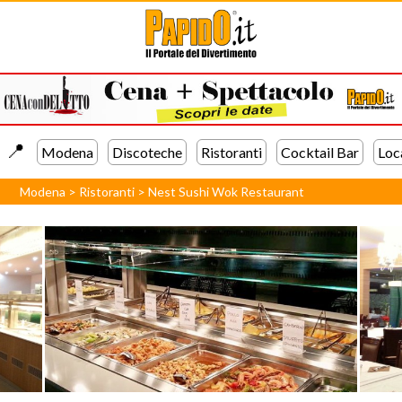
📍️
Modena
Discoteche
Ristoranti
Cocktail Bar
Loc
Modena
>
Ristoranti
>
Nest Sushi Wok Restaurant