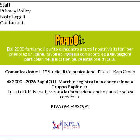
Staff
Privacy Policy
Note Legali
Contattaci
Dal 2000 forniamo il punto d’incontro a tutti i nostri visitatori, per
prenotazioni cene, tavoli ed ingressi con sconti ed agevolazioni
particolari nelle location più prestigiose d’Italia.
Comunicazione:
Il 1° Studio di Comunicazione d'Italia -
Kam Group
© 2000 - 2026 PapidO.it, Marchio registrato in concessione a
Gruppo Papido srl
Tutti i diritti riservati, vietata la riproduzione anche parziale senza
consenso.
P.IVA 05474930962