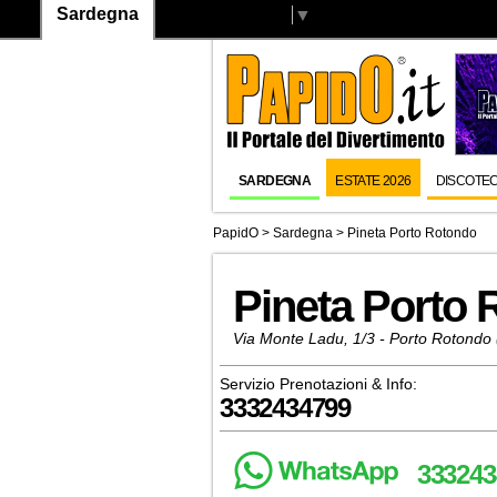
Sardegna
Select Language
▼
SARDEGNA
ESTATE 2026
DISCOTE
PapidO
>
Sardegna
>
Pineta Porto Rotondo
Pineta Porto
Via Monte Ladu, 1/3 - Porto Rotondo 
Servizio Prenotazioni & Info:
3332434799
333243