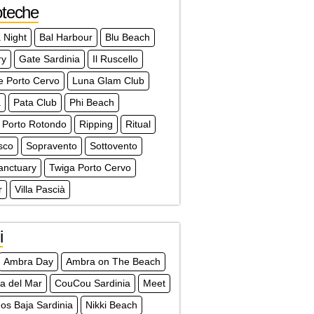
oteche
 Night
Bal Harbour
Blu Beach
ry
Gate Sardinia
Il Ruscello
e Porto Cervo
Luna Glam Club
à
Pata Club
Phi Beach
 Porto Rotondo
Ripping
Ritual
sco
Sopravento
Sottovento
anctuary
Twiga Porto Cervo
r
Villa Pascià
i
Ambra Day
Ambra on The Beach
a del Mar
CouCou Sardinia
Meet
s Baja Sardinia
Nikki Beach