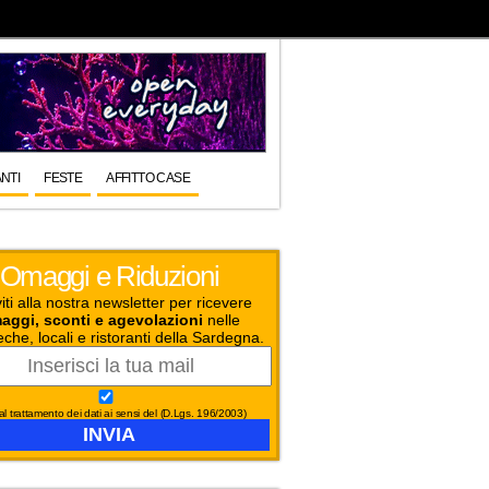
NTI
FESTE
AFFITTO CASE
Omaggi e Riduzioni
viti alla nostra newsletter per ricevere
aggi, sconti e agevolazioni
nelle
eche, locali e ristoranti della Sardegna.
l trattamento dei dati ai sensi del (D.Lgs. 196/2003)