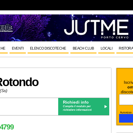
CHE
EVENTI
ELENCO DISCOTECHE
BEACH CLUB
LOCALI
RISTORA
 Rotondo
Iscri
om
(Ss)
discot
Richiedi info
Compila il modulo per
richiedere informazioni
Autorizzo a
4799