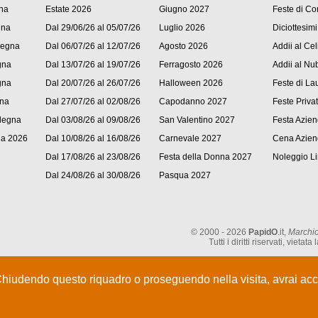
na
Estate 2026
Giugno 2027
Feste di C
gna
Dal 29/06/26 al 05/07/26
Luglio 2026
Diciottesimi
degna
Dal 06/07/26 al 12/07/26
Agosto 2026
Addii al Cel
gna
Dal 13/07/26 al 19/07/26
Ferragosto 2026
Addii al Nub
gna
Dal 20/07/26 al 26/07/26
Halloween 2026
Feste di La
gna
Dal 27/07/26 al 02/08/26
Capodanno 2027
Feste Priva
degna
Dal 03/08/26 al 09/08/26
San Valentino 2027
Festa Azien
na 2026
Dal 10/08/26 al 16/08/26
Carnevale 2027
Cena Azien
Dal 17/08/26 al 23/08/26
Festa della Donna 2027
Noleggio L
Dal 24/08/26 al 30/08/26
Pasqua 2027
© 2000 - 2026
PapidO
.it,
Marchio
Tutti i diritti riservati, vie
Chiudendo questo riquadro o proseguendo nella visita, avrai acce