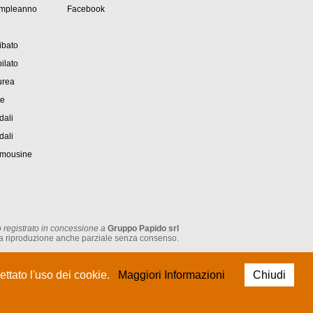
ompleanno
Facebook
ibato
ilato
urea
te
dali
dali
imousine
 registrato in concessione a
Gruppo Papido srl
tata la riproduzione anche parziale senza consenso.
P.IVA: IT 05474930962
ttato l'uso dei cookie.
Maggiori Informazioni
Chiudi