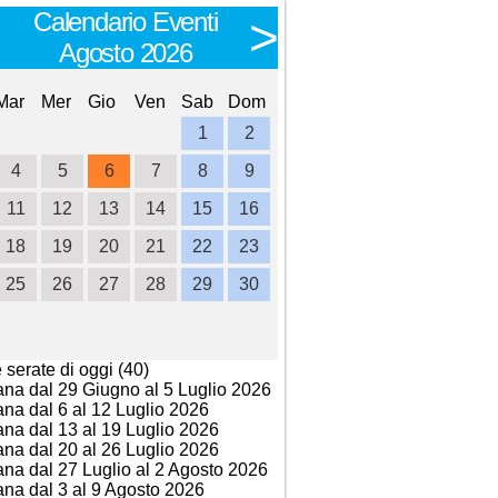
Calendario Eventi
Calendario E
<
>
Agosto 2026
Settembre 
Mar
Mer
Gio
Ven
Sab
Dom
Lun
Mar
Mer
Gio
Ve
1
2
1
2
3
4
4
5
6
7
8
9
7
8
9
10
1
11
12
13
14
15
16
14
15
16
17
1
18
19
20
21
22
23
21
22
23
24
2
25
26
27
28
29
30
28
29
30
e serate di oggi (40)
ana dal 29 Giugno al 5 Luglio 2026
ana dal 6 al 12 Luglio 2026
ana dal 13 al 19 Luglio 2026
ana dal 20 al 26 Luglio 2026
ana dal 27 Luglio al 2 Agosto 2026
ana dal 3 al 9 Agosto 2026