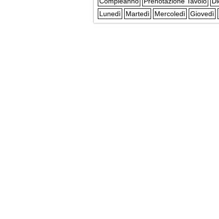
Compleanno
Prenotazione Tavolo
Di
Lunedì
Martedì
Mercoledì
Giovedì