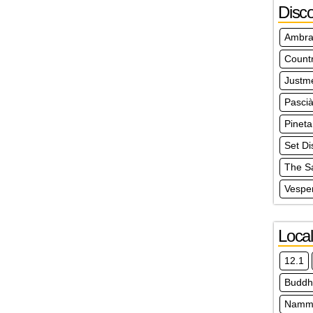
Disc
Ambra
Count
Justm
Pasci
Pineta
Set Di
The S
Vespe
Local
12.1
Buddh
Nammo