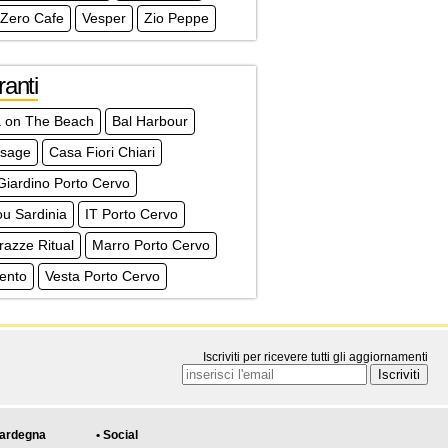
 Zero Cafe
Vesper
Zio Peppe
ranti
 on The Beach
Bal Harbour
ssage
Casa Fiori Chiari
Giardino Porto Cervo
u Sardinia
IT Porto Cervo
razze Ritual
Marro Porto Cervo
ento
Vesta Porto Cervo
Iscriviti per ricevere tutti gli aggiornamenti
Sardegna
• Social