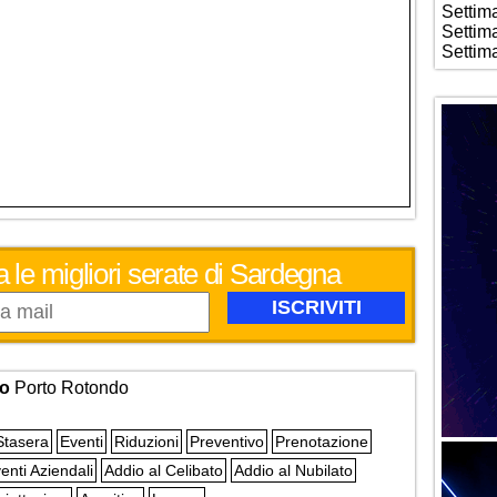
Settim
Settim
Settim
 le migliori serate di Sardegna
do
Porto Rotondo
Stasera
Eventi
Riduzioni
Preventivo
Prenotazione
enti Aziendali
Addio al Celibato
Addio al Nubilato