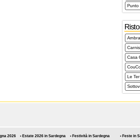
Punto
Risto
Ambra
Carni
Casa 
CouCo
Le Ter
Sottov
egna 2026
• Estate 2026 in Sardegna
• Festività in Sardegna
• Feste in 