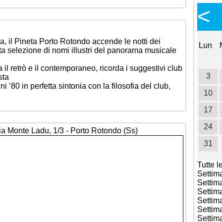
Calendario Eventi
<
<
>
Ottobre 2026
a, il Pineta Porto Rotondo accende le notti dei
Lun
Mar
Mer
Gio
Ven
Sab
Dom
Lun
a selezione di nomi illustri del panorama musicale
1
2
3
4
 il retrò e il contemporaneo, ricorda i suggestivi club
5
6
7
8
9
10
11
3
sta
80 in perfetta sintonia con la filosofia del club,
12
13
14
15
16
17
18
10
19
20
21
22
23
24
25
17
26
27
28
29
30
31
24
Via Monte Ladu, 1/3 - Porto Rotondo (Ss)
31
Tutte l
Settim
Settim
Settim
Settim
Settim
Settim