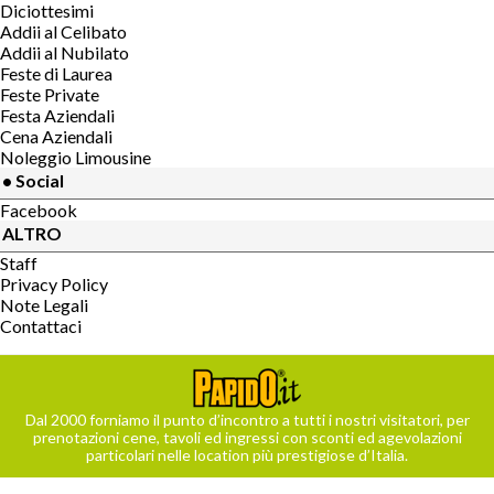
Diciottesimi
Addii al Celibato
Addii al Nubilato
Feste di Laurea
Feste Private
Festa Aziendali
Cena Aziendali
Noleggio Limousine
• Social
Facebook
ALTRO
Staff
Privacy Policy
Note Legali
Contattaci
Dal 2000 forniamo il punto d’incontro a tutti i nostri visitatori, per
prenotazioni cene, tavoli ed ingressi con sconti ed agevolazioni
particolari nelle location più prestigiose d’Italia.