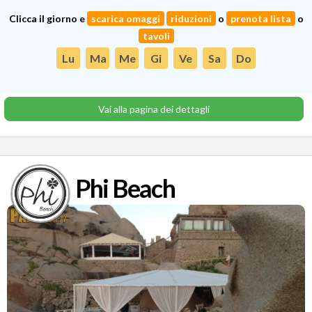
Clicca il giorno e
scarica omaggi
riduzioni
o
prenota lista
o
tavoli
Lu
Ma
Me
Gi
Ve
Sa
Do
Vai alla pagina dei dettagli
Phi Beach