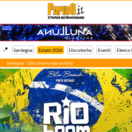
📍️
Sardegna
Estate 2026
Discoteche
Eventi
Elenco
Sardegna
>
Discoteche baja sardinia