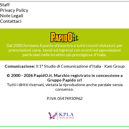
Staff
Privacy Policy
Note Legali
Contattaci
Dal 2000 forniamo il punto d’incontro a tutti i nostri visitatori, per
prenotazioni cene, tavoli ed ingressi con sconti ed agevolazioni
particolari nelle location più prestigiose d’Italia.
Comunicazione:
Il 1° Studio di Comunicazione d'Italia -
Kam Group
© 2000 - 2026 PapidO.it, Marchio registrato in concessione a
Gruppo Papido srl
Tutti i diritti riservati, vietata la riproduzione anche parziale senza
consenso.
P.IVA 05474930962