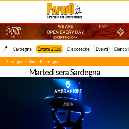
📍️
Sardegna
Estate 2026
Discoteche
Eventi
Elenco
Sardegna
>
Martedi sardegna
Martedì sera
Sardegna