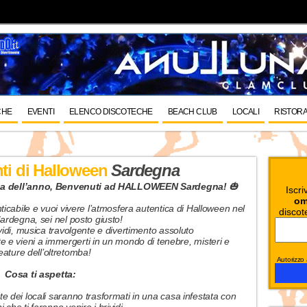
CHE
EVENTI
ELENCO DISCOTECHE
BEACH CLUB
LOCALI
RISTORA
nti di Halloween
Sardegna
osa dell’anno, Benvenuti ad HALLOWEEN Sardegna!
🎃
Iscri
om
nticabile e vuoi vivere l’atmosfera autentica di Halloween nel
discot
ardegna, sei nel posto giusto!
ividi, musica travolgente e divertimento assoluto
nte e vieni a immergerti in un mondo di tenebre, misteri e
eature dell’oltretomba!
Autorizzo a
Cosa ti aspetta:
 dei locali saranno trasformati in una casa infestata con