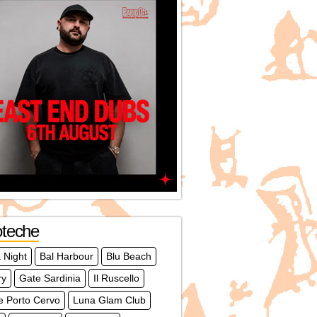
oteche
 Night
Bal Harbour
Blu Beach
ry
Gate Sardinia
Il Ruscello
e Porto Cervo
Luna Glam Club