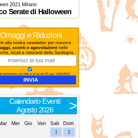
een 2021 Milano
co Serate di Halloween
Omaggi e Riduzioni
viti alla nostra newsletter per ricevere
aggi, sconti e agevolazioni
nelle
eche, locali e ristoranti della Sardegna.
l trattamento dei dati ai sensi del (D.Lgs. 196/2003)
Calendario Eventi
Calendario E
<
>
Agosto 2026
Settembre 
Mar
Mer
Gio
Ven
Sab
Dom
Lun
Mar
Mer
Gio
Ve
1
2
1
2
3
4