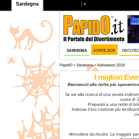
Sardegna
Select Language
▼
SARDEGNA
ESTATE 2026
DISCOTE
PapidO
>
Sardegna
> Halloween 2026
I migliori Eve
Benvenuti alla notte più spavent
Se sei alla ricerca di una serata indime
cuore di S
Preparati a una notte di br
Indossa il tuo costume più terrifica
cr
Atmosfera da incubo: La maggior parte