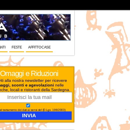
NTI
FESTE
AFFITTO CASE
Omaggi e Riduzioni
viti alla nostra newsletter per ricevere
aggi, sconti e agevolazioni
nelle
eche, locali e ristoranti della Sardegna.
l trattamento dei dati ai sensi del (D.Lgs. 196/2003)