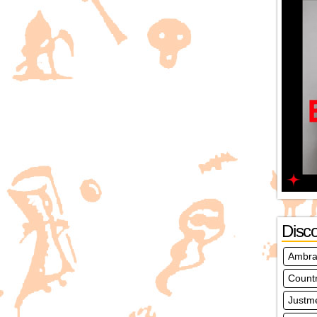
Disc
Ambra
Count
Justm