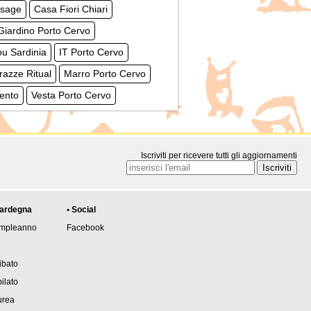
ssage
Casa Fiori Chiari
Giardino Porto Cervo
u Sardinia
IT Porto Cervo
razze Ritual
Marro Porto Cervo
ento
Vesta Porto Cervo
Iscriviti per ricevere tutti gli aggiornamenti
Sardegna
• Social
ompleanno
Facebook
ibato
ilato
urea