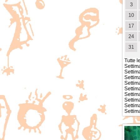
5
6
7
8
9
10
11
3
12
13
14
15
16
17
18
10
19
20
21
22
23
24
25
17
26
27
28
29
30
31
24
31
Tutte l
Settim
Settim
Settim
Settim
Settim
Settim
Settim
Settim
Settim