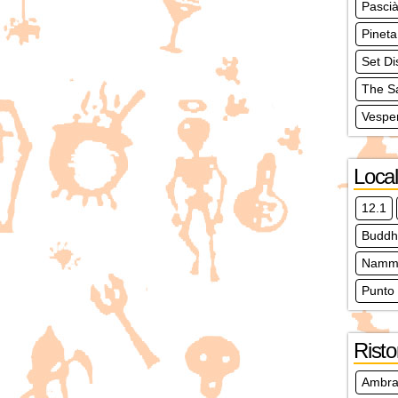
Pasci
Pineta
Set Di
The S
Vespe
Local
12.1
Buddh
Nammo
Punto
Risto
Ambra