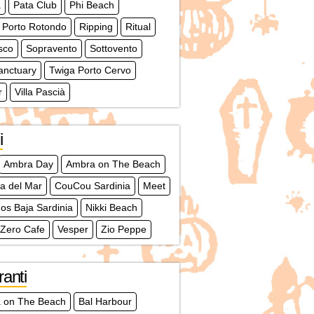
à
Pata Club
Phi Beach
 Porto Rotondo
Ripping
Ritual
sco
Sopravento
Sottovento
anctuary
Twiga Porto Cervo
r
Villa Pascià
i
Ambra Day
Ambra on The Beach
a del Mar
CouCou Sardinia
Meet
s Baja Sardinia
Nikki Beach
 Zero Cafe
Vesper
Zio Peppe
ranti
 on The Beach
Bal Harbour