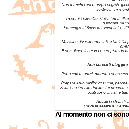
decorazioni
Non mancheranno angoli segreti, gioch
sentire in un mondo
Troverai inoltre Cocktail a tema: Alc
gustosissimi c
Sorseggia il “Bacio del Vampiro” o il “S
Musica e divertimento: Infine tanti DJ 
diver
E non dimenticare la nostra pista da bal
Non lasciarti sfuggire
Porta con te amici, parenti, conoscen
Prepara il tuo miglior costume, perché 
Visita il nostro sito Papido.it e prenota s
posti sono limitati e tut
Accetti la sfida di 
Trova la serata di Hallo
Al momento non ci sono 