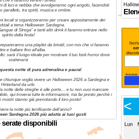
 che ti faranno venire i brividi.
Hallow
i di luci e nebbia che avvolgeranno ogni angolo, facendoti
 parallelo, tra spiriti, musica e ombre.
Elen
uni locali si organizzeranno per creare appositamente dei
ocktail a tema Halloween Sardegna.
angue di Strega” e tanti altri drink ti faranno entrare nello
spirito della festa!
Iscri
prepareranno una playlist da brividi, con mix che vi faranno
om
tire e ballare fino all’alba.
discot
lo: sarà il luogo ideale per mostrare il tuo look horror dove
scatenarsi
 questa notte di pura adrenalina e paura!
Autorizzo a
ti e chiunque voglia vivere un Halloween 2026 a Sardegna e
Hinterland da urlo.
la notte delle streghe è alle porte… e tu non vuoi mancare.
ubito, qui troverai tutte le informazioni, ma fai presto perchè i
ti i mostri stanno già prenotando il loro posto!
Calendario Eventi
<
<
>
Ottobre 2026
vivere la notte più terrificante dell’anno?
ween Sardegna 2026 più adatta ai tuoi gusti
serate disponibili
Lun
Mar
Mer
Gio
Ven
Sab
Dom
Lun
1
2
3
4