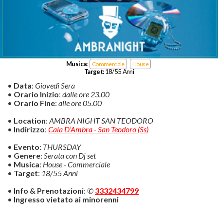
Musica:
Commerciale
House
Target:
18/55 Anni
•
Data
:
Giovedi Sera
•
Orario Inizio
:
dalle ore 23.00
•
Orario Fine
:
alle ore 05.00
•
Location
:
AMBRA NIGHT SAN TEODORO
•
Indirizzo
:
Cala D’Ambra - San Teodoro (Ss)
•
Evento
:
THURSDAY
•
Genere
:
Serata con Dj set
•
Musica
:
House - Commerciale
•
Target
:
18/55 Anni
•
Info & Prenotazioni
: ✆
3332434799
•
Ingresso vietato ai minorenni