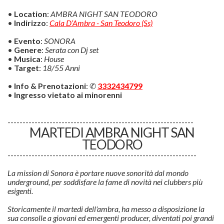
•
Location
:
AMBRA NIGHT SAN TEODORO
•
Indirizzo
:
Cala D’Ambra - San Teodoro (Ss)
•
Evento
:
SONORA
•
Genere
:
Serata con Dj set
•
Musica
:
House
•
Target
:
18/55 Anni
•
Info & Prenotazioni
: ✆
3332434799
•
Ingresso vietato ai minorenni
--------------------------------------------------------------
MARTEDI AMBRA NIGHT SAN
TEODORO
---------------------------------------------------------------
La mission di Sonora è portare nuove sonorità dal mondo
underground, per soddisfare la fame di novità nei clubbers più
esigenti.
Storicamente il martedi dell'ambra, ha messo a disposizione la
sua consolle a giovani ed emergenti producer, diventati poi grandi