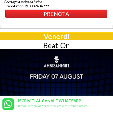
Beverage a scelta da listino
Prenotazioni ✆ 3332434799
PRENOTA
Venerdi
Beat-On
ISCRIVITI AL CANALE WHATSAPP
Rimani sempre aggiornato sui prossimi eventi e novità