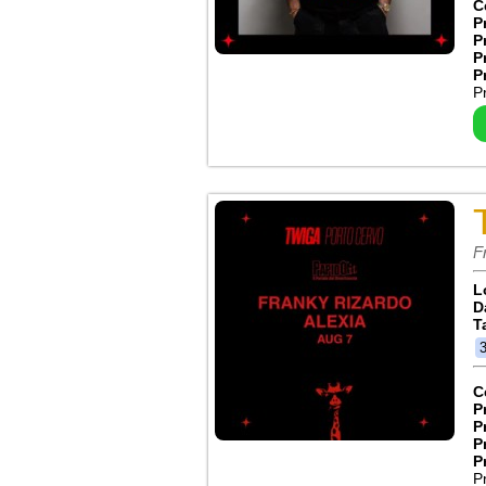
C
P
P
P
P
P
F
L
D
T
C
P
P
P
P
P