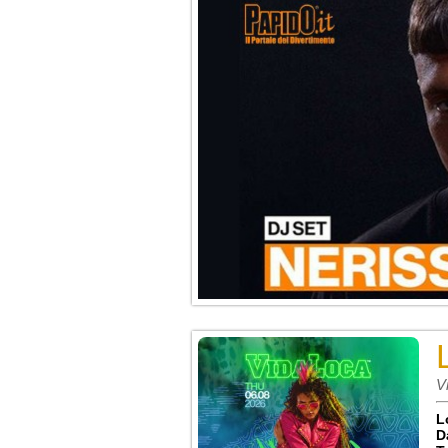
V
L
D