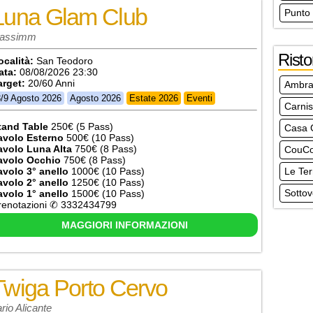
Luna Glam Club
Punto
assimm
Risto
ocalità:
San Teodoro
ata:
08/08/2026 23:30
arget:
20/60 Anni
Ambra
3/9 Agosto 2026
Agosto 2026
Estate 2026
Eventi
Carni
tand Table
250€ (5 Pass)
Casa 
avolo Esterno
500€ (10 Pass)
avolo Luna Alta
750€ (8 Pass)
CouCo
avolo Occhio
750€ (8 Pass)
avolo 3° anello
1000€ (10 Pass)
Le Ter
avolo 2° anello
1250€ (10 Pass)
Sottov
avolo 1° anello
1500€ (10 Pass)
renotazioni ✆ 3332434799
MAGGIORI INFORMAZIONI
Twiga Porto Cervo
ario Alicante