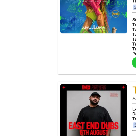
T
S
T
T
T
T
T
T
P
E
L
D
T