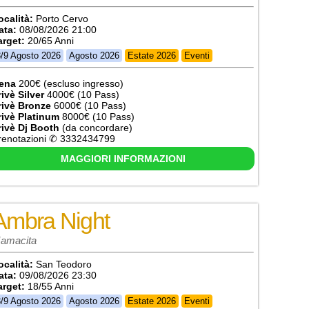
ocalità:
Porto Cervo
ata:
08/08/2026 21:00
arget:
20/65 Anni
3/9 Agosto 2026
Agosto 2026
Estate 2026
Eventi
ena
200€ (escluso ingresso)
rivè Silver
4000€ (10 Pass)
rivè Bronze
6000€ (10 Pass)
rivè Platinum
8000€ (10 Pass)
rivè Dj Booth
(da concordare)
renotazioni ✆ 3332434799
MAGGIORI INFORMAZIONI
Ambra Night
amacita
ocalità:
San Teodoro
ata:
09/08/2026 23:30
arget:
18/55 Anni
3/9 Agosto 2026
Agosto 2026
Estate 2026
Eventi