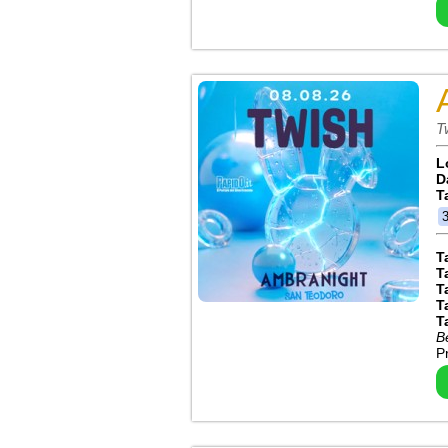
T
L
D
T
T
T
T
T
T
B
P