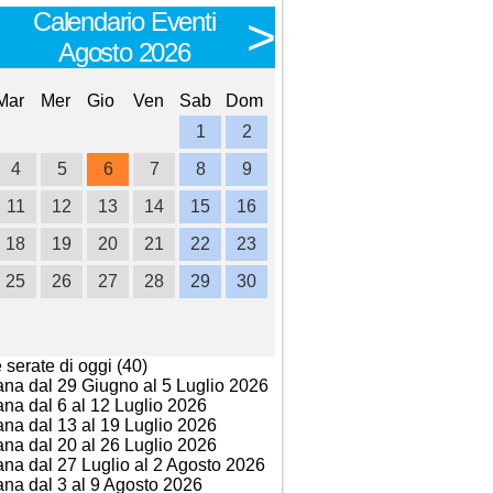
Calendario Eventi
Calendario E
<
>
Agosto 2026
Settembre 
Mar
Mer
Gio
Ven
Sab
Dom
Lun
Mar
Mer
Gio
Ve
1
2
1
2
3
4
4
5
6
7
8
9
7
8
9
10
1
11
12
13
14
15
16
14
15
16
17
1
18
19
20
21
22
23
21
22
23
24
2
25
26
27
28
29
30
28
29
30
e serate di oggi (40)
ana dal 29 Giugno al 5 Luglio 2026
ana dal 6 al 12 Luglio 2026
ana dal 13 al 19 Luglio 2026
ana dal 20 al 26 Luglio 2026
ana dal 27 Luglio al 2 Agosto 2026
ana dal 3 al 9 Agosto 2026