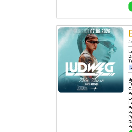
L
L
D
T
S
F
G
P
L
L
P
P
P
D
P