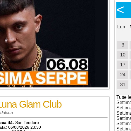
Calendario Eventi
<
<
>
Ottobre 2026
Lun
Mar
Mer
Gio
Ven
Sab
Dom
Lun
1
2
3
4
5
6
7
8
9
10
11
3
12
13
14
15
16
17
18
10
19
20
21
22
23
24
25
17
26
27
28
29
30
31
24
31
Tutte l
Luna Glam Club
Settim
Settim
idaloca
Settim
Settim
ocalità:
San Teodoro
Settim
ata:
06/08/2026 23:30
Settim