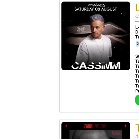
C
L
D
T
S
T
T
T
T
T
T
P
Il