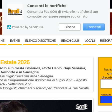
Consenti le norifiche
Consenti le norifiche
Consenti a PapidO.it di inviare le notifiche al tuo
Consenti a PapidO.it di inviare le notifiche al tuo
computer per essere sempre aggiornato
computer per essere sempre aggiornato
Blocca
Blocca
Consenti
Consenti
Powered by SendPulse
Powered by SendPulse
CHE
EVENTI
ELENCO DISCOTECHE
BEACH CLUB
LOCALI
RISTORA
Estate 2026
ro e in Costa Smeralda, Porto Cervo, Baja Sardinia,
Iscri
 Rotondo e in Sardegna
om
elle migliori location della Sardegna
discot
con la Programmazione Aggiornata di Luglio 2026 - Agosto
026 - Settembre 2026
ai tuoi gusti, chiamaci o scrivici per Prenotare la Tua Serata
Autorizzo a