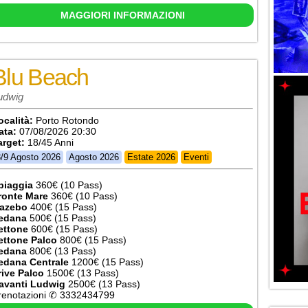
MAGGIORI INFORMAZIONI
Blu Beach
udwig
ocalità:
Porto Rotondo
ata:
07/08/2026 20:30
arget:
18/45 Anni
3/9 Agosto 2026
Agosto 2026
Estate 2026
Eventi
piaggia
360€ (10 Pass)
ronte Mare
360€ (10 Pass)
azebo
400€ (15 Pass)
edana
500€ (15 Pass)
ettone
600€ (15 Pass)
ettone Palco
800€ (15 Pass)
edana
800€ (13 Pass)
edana Centrale
1200€ (15 Pass)
rive Palco
1500€ (13 Pass)
avanti Ludwig
2500€ (13 Pass)
renotazioni ✆ 3332434799