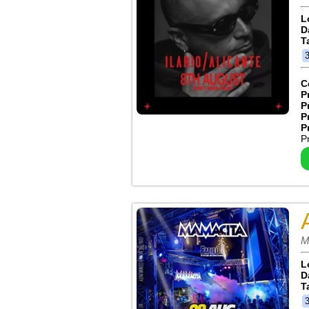
L
D
T
C
P
P
P
P
P
M
L
D
T