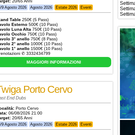
arget:
20/65 Anni
Settim
3/9 Agosto 2026
Agosto 2026
Estate 2026
Eventi
Settim
Settim
tand Table
250€ (5 Pass)
avolo Esterno
500€ (10 Pass)
avolo Luna Alta
750€ (10 Pass)
avolo Occhio
750€ (10 Pass)
avolo 3° anello
750€ (8 Pass)
avolo 2° anello
1000€ (10 Pass)
avolo 1° anello
1500€ (10 Pass)
renotazioni ✆ 3332434799
MAGGIORI INFORMAZIONI
Twiga Porto Cervo
ast End Dubs
ocalità:
Porto Cervo
ata:
06/08/2026 21:00
arget:
20/65 Anni
3/9 Agosto 2026
Agosto 2026
Estate 2026
Eventi