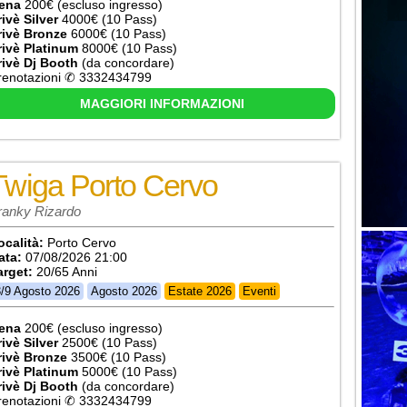
ena
200€ (escluso ingresso)
rivè Silver
4000€ (10 Pass)
rivè Bronze
6000€ (10 Pass)
rivè Platinum
8000€ (10 Pass)
rivè Dj Booth
(da concordare)
renotazioni ✆ 3332434799
MAGGIORI INFORMAZIONI
Twiga Porto Cervo
ranky Rizardo
ocalità:
Porto Cervo
ata:
07/08/2026 21:00
arget:
20/65 Anni
3/9 Agosto 2026
Agosto 2026
Estate 2026
Eventi
ena
200€ (escluso ingresso)
rivè Silver
2500€ (10 Pass)
rivè Bronze
3500€ (10 Pass)
rivè Platinum
5000€ (10 Pass)
rivè Dj Booth
(da concordare)
renotazioni ✆ 3332434799