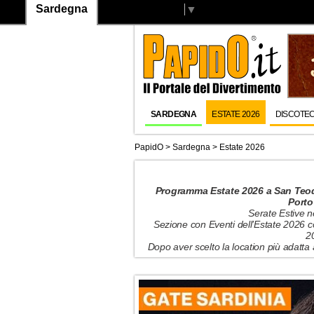
Sardegna
Select Language
▼
SARDEGNA
ESTATE 2026
DISCOTE
PapidO
>
Sardegna
>
Estate 2026
Programma Estate 2026 a San Teodo
Porto
Serate Estive n
Sezione con Eventi dell’Estate 2026 
2
Dopo aver scelto la location più adatta 