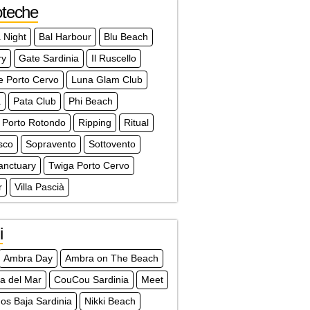
oteche
 Night
Bal Harbour
Blu Beach
ry
Gate Sardinia
Il Ruscello
e Porto Cervo
Luna Glam Club
à
Pata Club
Phi Beach
 Porto Rotondo
Ripping
Ritual
sco
Sopravento
Sottovento
anctuary
Twiga Porto Cervo
r
Villa Pascià
i
Ambra Day
Ambra on The Beach
a del Mar
CouCou Sardinia
Meet
s Baja Sardinia
Nikki Beach