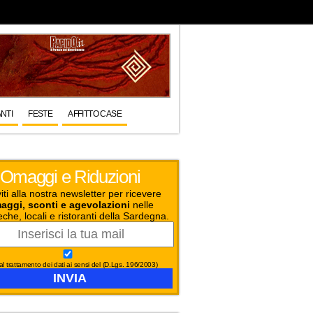
NTI
FESTE
AFFITTO CASE
Omaggi e Riduzioni
viti alla nostra newsletter per ricevere
aggi, sconti e agevolazioni
nelle
eche, locali e ristoranti della Sardegna.
l trattamento dei dati ai sensi del (D.Lgs. 196/2003)