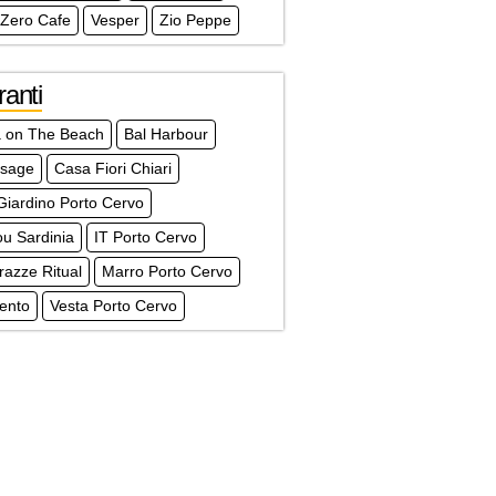
 Zero Cafe
Vesper
Zio Peppe
ranti
 on The Beach
Bal Harbour
ssage
Casa Fiori Chiari
Giardino Porto Cervo
u Sardinia
IT Porto Cervo
razze Ritual
Marro Porto Cervo
ento
Vesta Porto Cervo