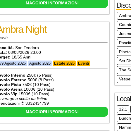
MAGGIORI INFORMAZIONI
Disc
Ambra
Count
Ambra Night
Justm
wish
Pasci
ocalità:
San Teodoro
Pineta
ata:
08/08/2026 23:00
arget:
18/65 Anni
Set Di
3/9 Agosto 2026
Agosto 2026
Estate 2026
Eventi
The S
avolo Interno
250€ (5 Pass)
Vespe
avolo Esterno
500€ (8 Pass)
avolo Pista
750€ (10 Pass)
avolo Arena
1000€ (10 Pass)
avolo Vip
1500€ (10 Pass)
Local
everage a scelta da listino
renotazioni ✆ 3332434799
12.1
MAGGIORI INFORMAZIONI
Buddh
Nammo