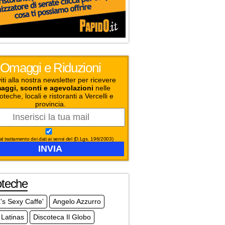
Omaggi e Riduzioni
viti alla nostra newsletter per ricevere
aggi, sconti e agevolazioni
nelle
oteche, locali e ristoranti a Vercelli e
provincia.
l trattamento dei dati ai sensi del (D.Lgs. 196/2003)
oteche
s Sexy Caffe'
Angelo Azzurro
 Latinas
Discoteca Il Globo