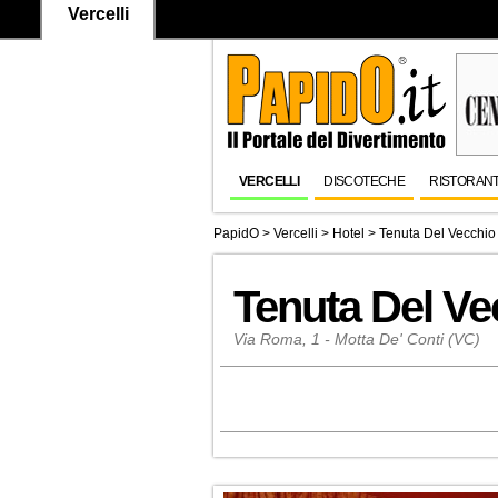
Vercelli
VERCELLI
DISCOTECHE
RISTORANT
PapidO
>
Vercelli
>
Hotel
>
Tenuta Del Vecchio
Tenuta Del Ve
Via Roma, 1 - Motta De' Conti (VC)