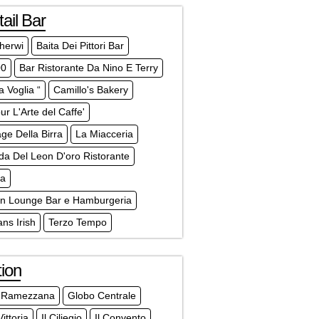
ail Bar
herwi
Baita Dei Pittori Bar
00
Bar Ristorante Da Nino E Terry
a Voglia “
Camillo's Bakery
r L'Arte del Caffe'
age Della Birra
La Miacceria
a Del Leon D'oro Ristorante
a
n Lounge Bar e Hamburgeria
ans Irish
Terzo Tempo
ion
 Ramezzana
Globo Centrale
ittoria
Il Ciliegio
Il Convento