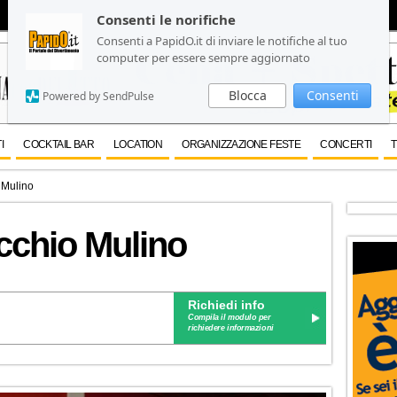
Consenti le norifiche
Consenti le norifiche
Consenti a PapidO.it di inviare le notifiche al tuo
Consenti a PapidO.it di inviare le notifiche al tuo
computer per essere sempre aggiornato
computer per essere sempre aggiornato
Blocca
Blocca
Consenti
Consenti
Powered by SendPulse
Powered by SendPulse
I
COCKTAIL BAR
LOCATION
ORGANIZZAZIONE FESTE
CONCERTI
T
 Mulino
cchio Mulino
Richiedi info
Compila il modulo per
richiedere informazioni