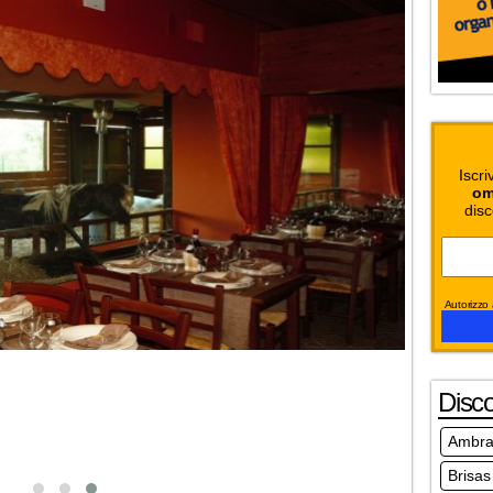
Iscri
om
disc
Autorizzo a
Disc
Ambra'
Brisas