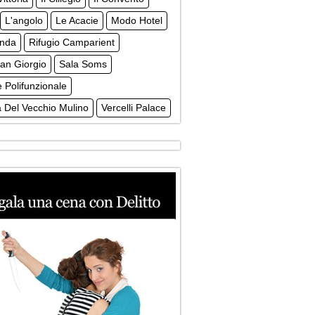
L'angolo
Le Acacie
Modo Hotel
enda
Rifugio Camparient
an Giorgio
Sala Soms
 Polifunzionale
 Del Vecchio Mulino
Vercelli Palace