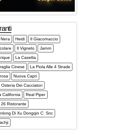
ranti
 Nera
Heidi
Il Giacomaccio
icolare
Il Vigneto
Jamm
rique
La Casetta
aglia Cinese
La Piola Alle 4 Strade
rosa
Nuova Capri
Osteria Dei Cacciatori
a California
Real Piper
 26 Ristorante
nlong Di Xu Dongqin C. Snc
achji