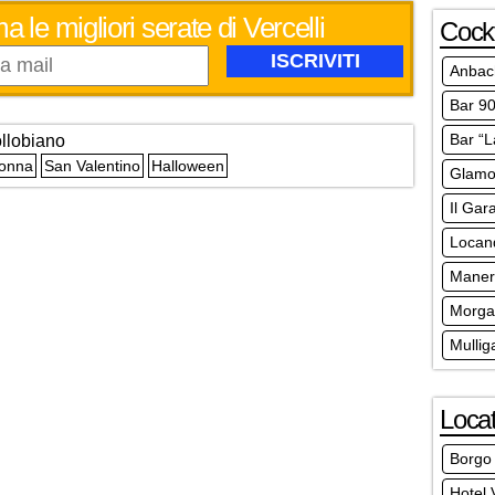
a le migliori serate di Vercelli
Cockt
Anbac
Bar 9
Bar “L
llobiano
Donna
San Valentino
Halloween
Glamou
Il Gar
Locand
Maner
Morga
Mullig
Locat
Borgo
Hotel V