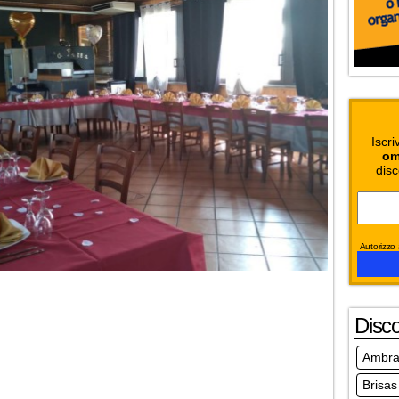
Iscri
om
disc
Autorizzo a
Disc
Ambra'
Brisas