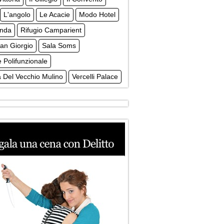
L'angolo
Le Acacie
Modo Hotel
enda
Rifugio Camparient
an Giorgio
Sala Soms
 Polifunzionale
 Del Vecchio Mulino
Vercelli Palace