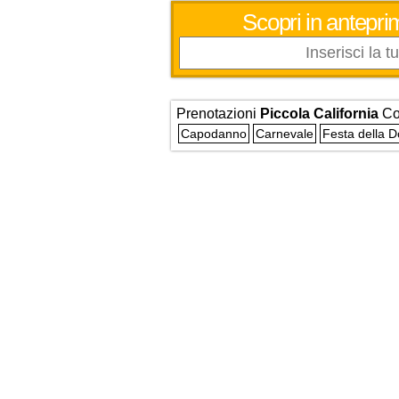
Scopri in anteprim
Prenotazioni
Piccola California
Co
Capodanno
Carnevale
Festa della 