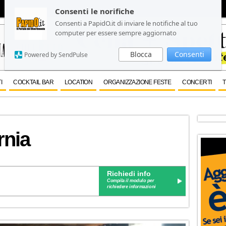
Consenti le norifiche
Consenti le norifiche
Consenti a PapidO.it di inviare le notifiche al tuo
Consenti a PapidO.it di inviare le notifiche al tuo
computer per essere sempre aggiornato
computer per essere sempre aggiornato
Blocca
Blocca
Consenti
Consenti
Powered by SendPulse
Powered by SendPulse
I
COCKTAIL BAR
LOCATION
ORGANIZZAZIONE FESTE
CONCERTI
T
rnia
Richiedi info
Compila il modulo per
richiedere informazioni