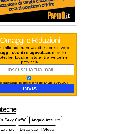
Omaggi e Riduzioni
viti alla nostra newsletter per ricevere
aggi, sconti e agevolazioni
nelle
oteche, locali e ristoranti a Vercelli e
provincia.
l trattamento dei dati ai sensi del (D.Lgs. 196/2003)
oteche
s Sexy Caffe'
Angelo Azzurro
 Latinas
Discoteca Il Globo