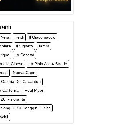
ranti
 Nera
Heidi
Il Giacomaccio
icolare
Il Vigneto
Jamm
rique
La Casetta
aglia Cinese
La Piola Alle 4 Strade
rosa
Nuova Capri
Osteria Dei Cacciatori
a California
Real Piper
 26 Ristorante
nlong Di Xu Dongqin C. Snc
achji