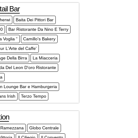
ail Bar
herwi
Baita Dei Pittori Bar
00
Bar Ristorante Da Nino E Terry
a Voglia “
Camillo's Bakery
r L'Arte del Caffe'
age Della Birra
La Miacceria
a Del Leon D'oro Ristorante
a
n Lounge Bar e Hamburgeria
ans Irish
Terzo Tempo
ion
 Ramezzana
Globo Centrale
ittoria
Il Ciliegio
Il Convento