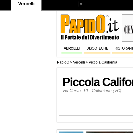
Vercelli
Select Language
▼
VERCELLI
DISCOTECHE
RISTORANT
PapidO
>
Vercelli
>
Piccola California
Piccola Califo
Via Cervo, 10 - Collobiano (VC)