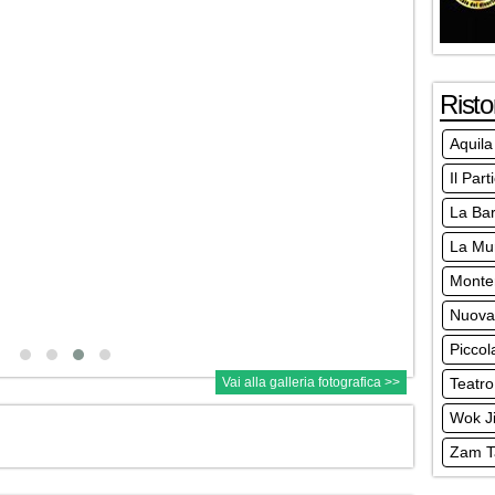
Risto
Aquila
Il Part
La Bar
La Mur
Monte
Nuova 
Piccol
Teatro
Vai alla galleria fotografica >>
Wok Ji
Zam T