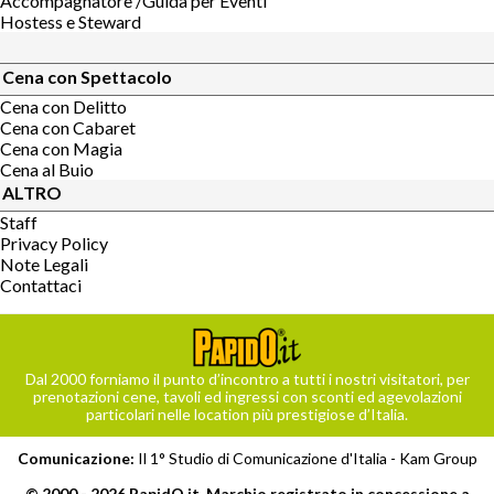
Accompagnatore /Guida per Eventi
Hostess e Steward
Cena con Spettacolo
Cena con Delitto
Cena con Cabaret
Cena con Magia
Cena al Buio
ALTRO
Staff
Privacy Policy
Note Legali
Contattaci
Dal 2000 forniamo il punto d’incontro a tutti i nostri visitatori, per
prenotazioni cene, tavoli ed ingressi con sconti ed agevolazioni
particolari nelle location più prestigiose d’Italia.
Comunicazione:
Il 1° Studio di Comunicazione d'Italia -
Kam Group
© 2000 - 2026 PapidO.it, Marchio registrato in concessione a