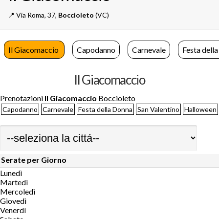
📍️
Via Roma, 37,
Boccioleto
(VC)
Il Giacomaccio
Capodanno
Carnevale
Festa dell
Il Giacomaccio
Prenotazioni
Il Giacomaccio
Boccioleto
Capodanno
Carnevale
Festa della Donna
San Valentino
Halloween
Serate per Giorno
Lunedì
Martedì
Mercoledì
Giovedì
Venerdì