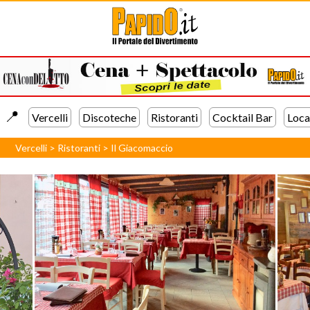
📍️
Vercelli
Discoteche
Ristoranti
Cocktail Bar
Loca
Vercelli
>
Ristoranti
>
Il Giacomaccio