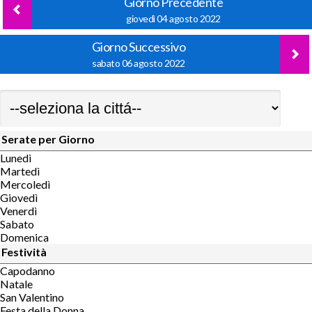
Giorno Precedente
giovedì 04 agosto 2022
Giorno Successivo
sabato 06 agosto 2022
Serate per Giorno
Lunedì
Martedì
Mercoledì
Giovedì
Venerdì
Sabato
Domenica
Festività
Capodanno
Natale
San Valentino
Festa della Donna