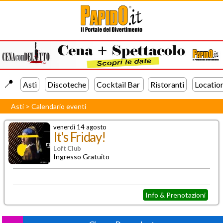
📍️
Asti
Discoteche
Cocktail Bar
Ristoranti
Locatio
Asti
>
Calendario eventi
venerdì 14 agosto
It's Friday!
Loft Club
Ingresso Gratuito
Info & Prenotazioni