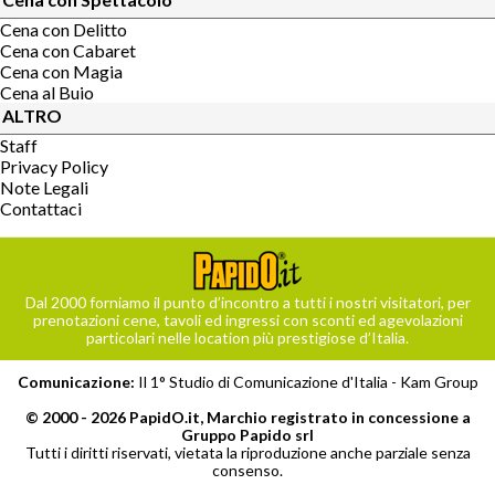
Cena con Delitto
Cena con Cabaret
Cena con Magia
Cena al Buio
ALTRO
Staff
Privacy Policy
Note Legali
Contattaci
Dal 2000 forniamo il punto d’incontro a tutti i nostri visitatori, per
prenotazioni cene, tavoli ed ingressi con sconti ed agevolazioni
particolari nelle location più prestigiose d’Italia.
Comunicazione:
Il 1° Studio di Comunicazione d'Italia -
Kam Group
© 2000 - 2026 PapidO.it, Marchio registrato in concessione a
Gruppo Papido srl
Tutti i diritti riservati, vietata la riproduzione anche parziale senza
consenso.