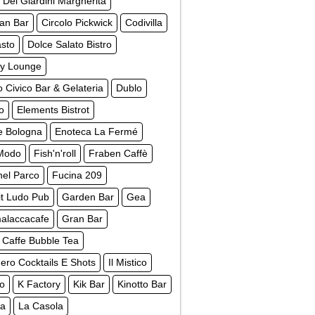
 Dei Giardini Margherita
ian Bar
Circolo Pickwick
Codivilla
asto
Dolce Salato Bistro
y Lounge
 Civico Bar & Gelateria
Dublo
o
Elements Bistrot
e Bologna
Enoteca La Fermé
 Modo
Fish'n'roll
Fraben Caffè
nel Parco
Fucina 209
t Ludo Pub
Garden Bar
Gea
laccacafe
Gran Bar
 Caffe Bubble Tea
ro Cocktails E Shots
Il Mistico
to
K Factory
Kik Bar
Kinotto Bar
ca
La Casola