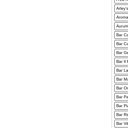
Arley’
Aroma
Auru
Bar Ca
Bar Ca
Bar Ge
Bar Il
Bar La
Bar M
Bar O
Bar Pa
Bar Pi
Bar Ri
Bar Vi