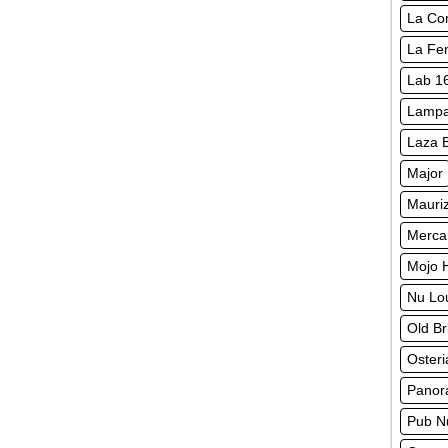
La Con
La Fen
Lab 1
Lampa
Laza 
Major
Mauriz
Merca
Mojo 
Nu Lo
Old B
Osteri
Panor
Pub N