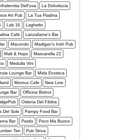
fraternita Dell'uva
La Dolcelucia
ice Art Pub
La Tua Piadina
6
Lab 16
Laghetto
dina Café
Lanzafame's Bar
Bar
Macondo
Madigan's Irish Pub
Malt & Hops
Mascarella 22
io
Medulla Vini
nzie Lounge Bar
Mida Enoteca
Hand
Momus Cafe
New Line
unge Bar
Officina Bistrot
ridgePub
Osteria Del Fibbia
a Del Sole
Pampy Food Bar
ama Bar
Pastis
Poco Ma Buono
umber Ten
Pub Sirius