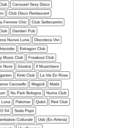
Club
Carousel Sexy Disco
ro
Club Disco Restaurant
La Femme Chic
Club Settecamini
Club
Dandarì Pub
teca Nuova Luna
Discoteca Vivi
isciotte
Estragon Club
y Music Club
Freakout Club
n Nove
Giostrà
Il Musichiere
garten
Kinki Club
La Vie En Rose
ance Carosello
Magicã
Matis
ium
Nu Park Bologna
Numa Club
 Luna
Palomar
Qubò
Red Club
O 54
Soda Pops
erbatoio Culturale
Usb (Ex-Arteria)