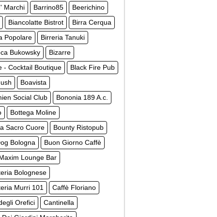
' Marchi
Barrino85
Beerichino
Biancolatte Bistrot
Birra Cerqua
ia Popolare
Birreria Tanuki
teca Bukowsky
Bizarre
e - Cocktail Boutique
Black Fire Pub
Hush
Boavista
ien Social Club
Bononia 189 A.c.
o
Bottega Moline
ga Sacro Cuore
Bounty Ristopub
og Bologna
Buon Giorno Caffè
 Maxim Lounge Bar
teria Bolognese
teria Murri 101
Caffè Floriano
degli Orefici
Cantinella