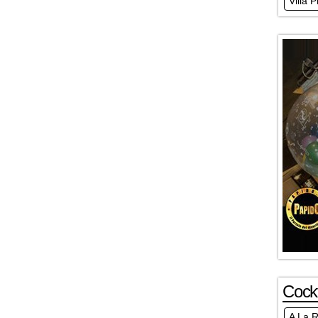
Villa 
Cockt
A La 