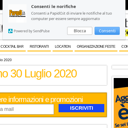
Consenti le norifiche
Consenti le norifiche
Consenti a PapidO.it di inviare le notifiche al tuo
Consenti a PapidO.it di inviare le notifiche al tuo
computer per essere sempre aggiornato
computer per essere sempre aggiornato
Blocca
Blocca
Consenti
Consenti
Powered by SendPulse
Powered by SendPulse
COCKTAIL BAR
RISTORANTI
LOCATION
ORGANIZZAZIONE FESTE
CON
lio 2020
no 30 Luglio 2020
evere informazioni e promozioni