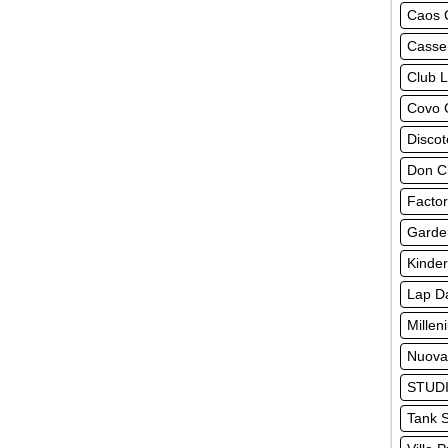
Caos 
Casse
Club 
Covo 
Disco
Don Ch
Factor
Garde
Kinder
Lap D
Millen
Nuova
STUDI
Tank S