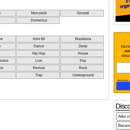
i
Mercoledi
Giovedi
o
Domenica
ve
Anni 90
Brasiliana
Iscri
y
Dance
Deep
om
Hip Hop
House
disc
icano
Live
Pop
on
Revival
Rock
e
Trap
Underground
Autorizzo a
Disc
Alibi 
Baraon