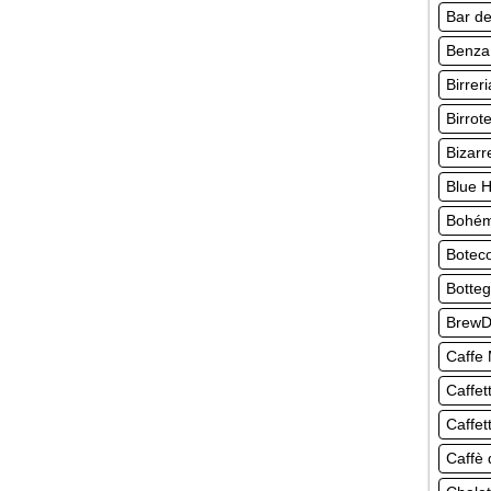
Bar de
Benza
Birrer
Birro
Bizarr
Blue 
Bohém
Botec
Botte
BrewD
Caffe
Caffet
Caffet
Caffè 