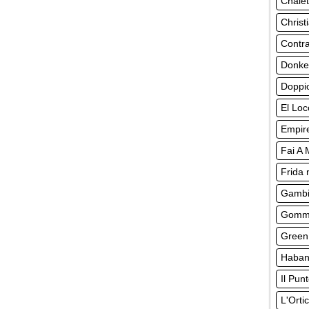
Chalet
Christ
Contr
Donke
Doppio
El Loc
Empir
Fai A
Frida 
Gambi
Gomma
Green
Habane
Il Pun
L'Orti