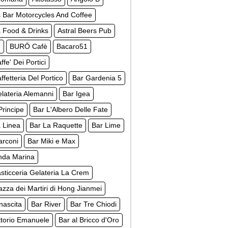
s Bar Motorcycles And Coffee
 Food & Drinks
Astral Beers Pub
m
BURŌ Cafè
Bacaro51
ffe' Dei Portici
ffetteria Del Portico
Bar Gardenia 5
lateria Alemanni
Bar Igea
 Principe
Bar L'Albero Delle Fate
 Linea
Bar La Raquette
Bar Lime
arconi
Bar Miki e Max
nda Marina
sticceria Gelateria La Crem
azza dei Martiri di Hong Jianmei
nascita
Bar River
Bar Tre Chiodi
ttorio Emanuele
Bar al Bricco d'Oro