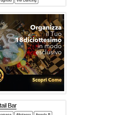
Prugnolo
Vivi Dancing
ail Bar
Romana
Altotasso
Angolo B