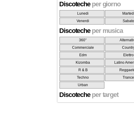
Discoteche
per giorno
Lunedi
Marted
Venerdi
Sabat
Discoteche
per musica
360°
Alternati
Commerciale
Countr
Edm
Elettro
Kizomba
Latino Amer
R & B
Reggaet
Techno
Tranc
Urban
Discoteche
per target