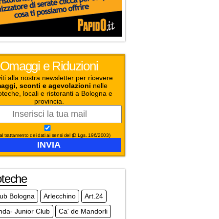
Omaggi e Riduzioni
viti alla nostra newsletter per ricevere
aggi, sconti e agevolazioni
nelle
oteche, locali e ristoranti a Bologna e
provincia.
l trattamento dei dati ai sensi del (D.Lgs. 196/2003)
oteche
club Bologna
Arlecchino
Art.24
da- Junior Club
Ca' de Mandorli