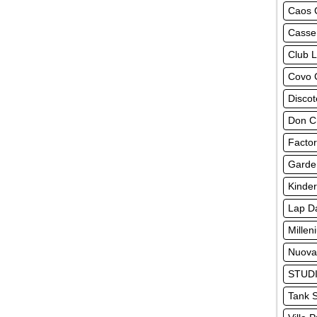
Caos 
Casse
Club 
Covo 
Disco
Don Ch
Factor
Garde
Kinder
Lap D
Millen
Nuova
STUDI
Tank S