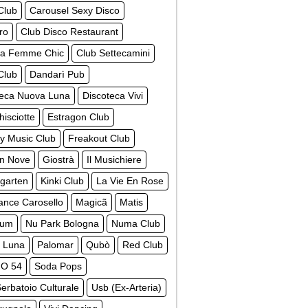
Club
Carousel Sexy Disco
ro
Club Disco Restaurant
La Femme Chic
Club Settecamini
Club
Dandarì Pub
teca Nuova Luna
Discoteca Vivi
isciotte
Estragon Club
y Music Club
Freakout Club
n Nove
Giostrà
Il Musichiere
garten
Kinki Club
La Vie En Rose
ance Carosello
Magicã
Matis
ium
Nu Park Bologna
Numa Club
 Luna
Palomar
Qubò
Red Club
O 54
Soda Pops
erbatoio Culturale
Usb (Ex-Arteria)