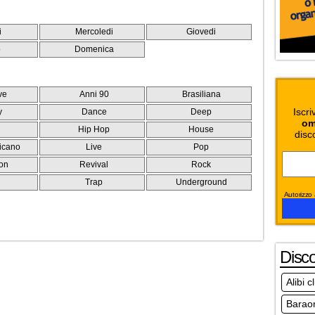
i
Mercoledi
Giovedi
o
Domenica
ve
Anni 90
Brasiliana
Iscri
y
Dance
Deep
om
Hip Hop
House
disc
icano
Live
Pop
on
Revival
Rock
e
Trap
Underground
Autorizzo a
Disc
Alibi 
Baraon