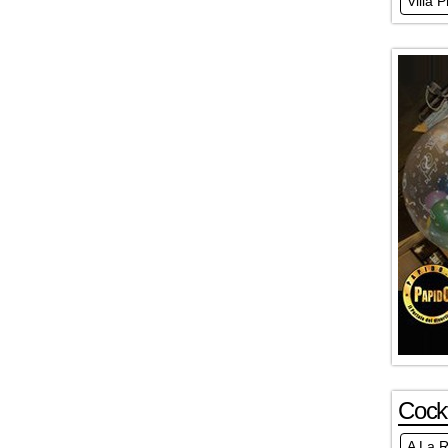
Villa 
Cockt
A La 