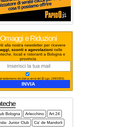
Omaggi e Riduzioni
viti alla nostra newsletter per ricevere
aggi, sconti e agevolazioni
nelle
oteche, locali e ristoranti a Bologna e
provincia.
l trattamento dei dati ai sensi del (D.Lgs. 196/2003)
oteche
club Bologna
Arlecchino
Art.24
da- Junior Club
Ca' de Mandorli