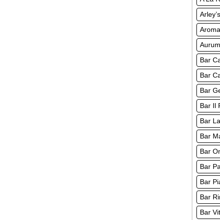
Arley’
Aroma
Auru
Bar Ca
Bar Ca
Bar Ge
Bar Il
Bar La
Bar M
Bar O
Bar Pa
Bar Pi
Bar Ri
Bar Vi