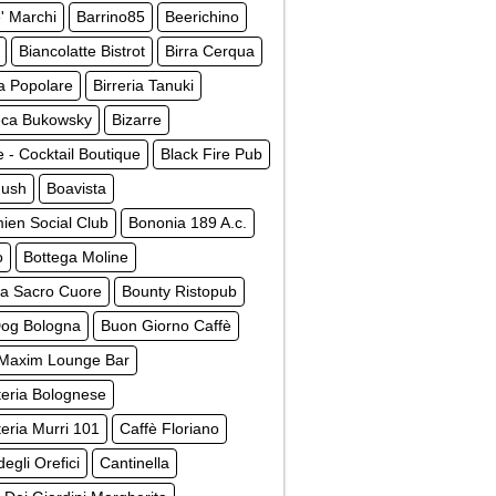
' Marchi
Barrino85
Beerichino
Biancolatte Bistrot
Birra Cerqua
ia Popolare
Birreria Tanuki
teca Bukowsky
Bizarre
e - Cocktail Boutique
Black Fire Pub
Hush
Boavista
ien Social Club
Bononia 189 A.c.
o
Bottega Moline
ga Sacro Cuore
Bounty Ristopub
og Bologna
Buon Giorno Caffè
 Maxim Lounge Bar
teria Bolognese
teria Murri 101
Caffè Floriano
degli Orefici
Cantinella