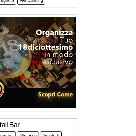
Prugnolo
Vivi Dancing
ail Bar
Romana
Altotasso
Angolo B