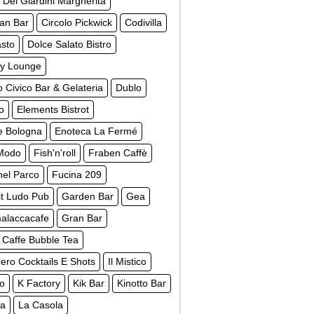
 Dei Giardini Margherita
ian Bar
Circolo Pickwick
Codivilla
asto
Dolce Salato Bistro
y Lounge
 Civico Bar & Gelateria
Dublo
o
Elements Bistrot
e Bologna
Enoteca La Fermé
 Modo
Fish'n'roll
Fraben Caffè
nel Parco
Fucina 209
t Ludo Pub
Garden Bar
Gea
laccacafe
Gran Bar
 Caffe Bubble Tea
ro Cocktails E Shots
Il Mistico
to
K Factory
Kik Bar
Kinotto Bar
ca
La Casola