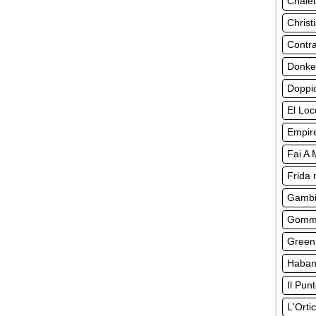
Chalet
Christ
Contr
Donke
Doppio
El Loc
Empir
Fai A
Frida 
Gambi
Gomma
Green
Habane
Il Pun
L'Orti