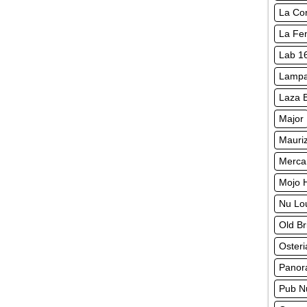
La Con
La Fen
Lab 1
Lampa
Laza 
Major
Mauriz
Merca
Mojo 
Nu Lo
Old B
Osteri
Panor
Pub N