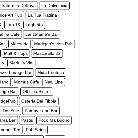
fraternita Dell'uva
La Dolcelucia
ice Art Pub
La Tua Piadina
6
Lab 16
Laghetto
dina Café
Lanzafame's Bar
Bar
Macondo
Madigan's Irish Pub
Malt & Hops
Mascarella 22
io
Medulla Vini
nzie Lounge Bar
Mida Enoteca
Hand
Momus Cafe
New Line
unge Bar
Officina Bistrot
ridgePub
Osteria Del Fibbia
a Del Sole
Pampy Food Bar
ama Bar
Pastis
Poco Ma Buono
umber Ten
Pub Sirius