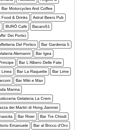
s Bar Motorcycles And Coffee
 Food & Drinks
Astral Beers Pub
m
BURŌ Cafè
Bacaro51
ffe' Dei Portici
ffetteria Del Portico
Bar Gardenia 5
lateria Alemanni
Bar Igea
 Principe
Bar L'Albero Delle Fate
 Linea
Bar La Raquette
Bar Lime
arconi
Bar Miki e Max
nda Marina
sticceria Gelateria La Crem
azza dei Martiri di Hong Jianmei
nascita
Bar River
Bar Tre Chiodi
ttorio Emanuele
Bar al Bricco d'Oro