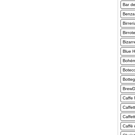
Bar de
Benza
Birrer
Birro
Bizarr
Blue 
Bohém
Botec
Botte
BrewD
Caffe
Caffet
Caffet
Caffè 