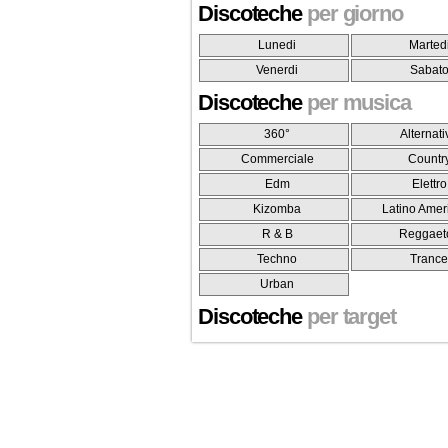
Discoteche
per giorno
Lunedi
Marted
Venerdi
Sabat
Discoteche
per musica
360°
Alternati
Commerciale
Countr
Edm
Elettro
Kizomba
Latino Amer
R & B
Reggaet
Techno
Tranc
Urban
Discoteche
per target