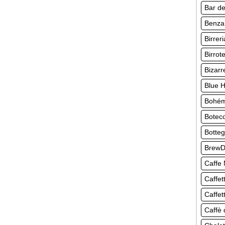
Bar de
Benza
Birrer
Birro
Bizarr
Blue 
Bohém
Botec
Botte
BrewD
Caffe
Caffet
Caffet
Caffè 