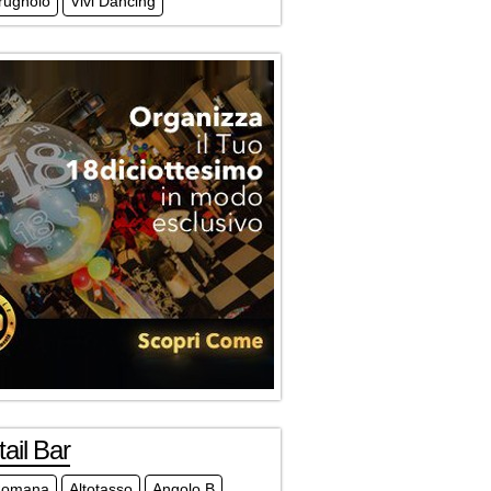
Prugnolo
Vivi Dancing
ail Bar
Romana
Altotasso
Angolo B