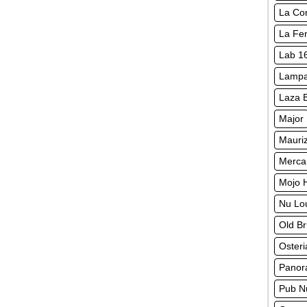
La Con
La Fen
Lab 1
Lampa
Laza 
Major
Mauriz
Merca
Mojo 
Nu Lo
Old B
Osteri
Panor
Pub N