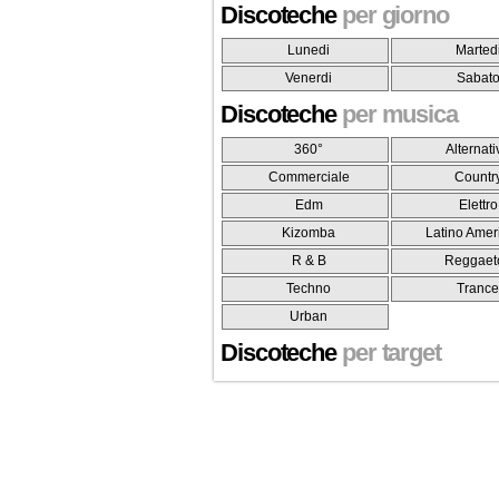
Discoteche
per giorno
Lunedi
Marted
Venerdi
Sabat
Discoteche
per musica
360°
Alternati
Commerciale
Countr
Edm
Elettro
Kizomba
Latino Amer
R & B
Reggaet
Techno
Tranc
Urban
Discoteche
per target