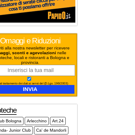
Omaggi e Riduzioni
viti alla nostra newsletter per ricevere
aggi, sconti e agevolazioni
nelle
oteche, locali e ristoranti a Bologna e
provincia.
l trattamento dei dati ai sensi del (D.Lgs. 196/2003)
oteche
club Bologna
Arlecchino
Art.24
da- Junior Club
Ca' de Mandorli