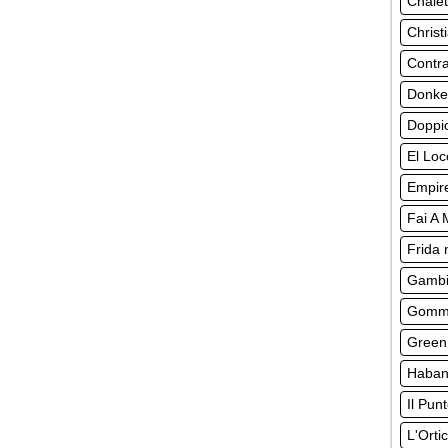
Chalet
Christ
Contr
Donke
Doppio
El Loc
Empir
Fai A
Frida 
Gambi
Gomma
Green
Habane
Il Pun
L'Orti