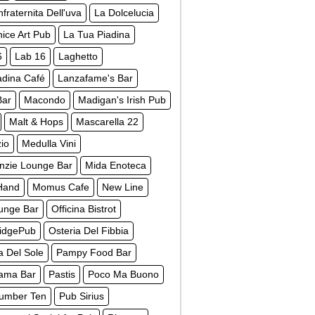
fraternita Dell'uva
La Dolcelucia
ice Art Pub
La Tua Piadina
6
Lab 16
Laghetto
dina Café
Lanzafame's Bar
Bar
Macondo
Madigan's Irish Pub
Malt & Hops
Mascarella 22
io
Medulla Vini
nzie Lounge Bar
Mida Enoteca
Hand
Momus Cafe
New Line
unge Bar
Officina Bistrot
ridgePub
Osteria Del Fibbia
a Del Sole
Pampy Food Bar
ama Bar
Pastis
Poco Ma Buono
umber Ten
Pub Sirius