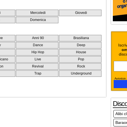
i
Mercoledi
Giovedi
o
Domenica
ve
Anni 90
Brasiliana
Iscri
y
Dance
Deep
om
Hip Hop
House
disc
icano
Live
Pop
on
Revival
Rock
e
Trap
Underground
Autorizzo a
Disc
Alibi 
Baraon