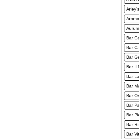
Arley’
Aroma
Auru
Bar Ca
Bar Ca
Bar Ge
Bar Il
Bar La
Bar M
Bar O
Bar Pa
Bar Pi
Bar Ri
Bar Vi