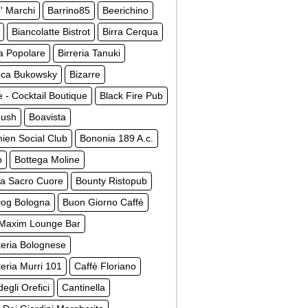
' Marchi
Barrino85
Beerichino
Biancolatte Bistrot
Birra Cerqua
ia Popolare
Birreria Tanuki
teca Bukowsky
Bizarre
e - Cocktail Boutique
Black Fire Pub
Hush
Boavista
ien Social Club
Bononia 189 A.c.
o
Bottega Moline
ga Sacro Cuore
Bounty Ristopub
og Bologna
Buon Giorno Caffè
 Maxim Lounge Bar
teria Bolognese
teria Murri 101
Caffè Floriano
degli Orefici
Cantinella