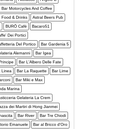
s Bar Motorcycles And Coffee
 Food & Drinks
Astral Beers Pub
m
BURŌ Cafè
Bacaro51
ffe' Dei Portici
ffetteria Del Portico
Bar Gardenia 5
lateria Alemanni
Bar Igea
 Principe
Bar L'Albero Delle Fate
 Linea
Bar La Raquette
Bar Lime
arconi
Bar Miki e Max
nda Marina
sticceria Gelateria La Crem
azza dei Martiri di Hong Jianmei
nascita
Bar River
Bar Tre Chiodi
ttorio Emanuele
Bar al Bricco d'Oro