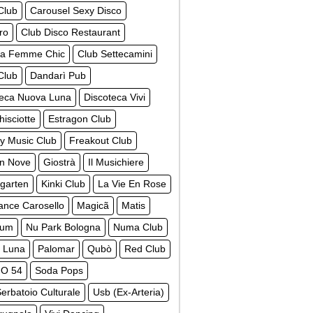
Club
Carousel Sexy Disco
ro
Club Disco Restaurant
La Femme Chic
Club Settecamini
Club
Dandarì Pub
teca Nuova Luna
Discoteca Vivi
isciotte
Estragon Club
y Music Club
Freakout Club
n Nove
Giostrà
Il Musichiere
garten
Kinki Club
La Vie En Rose
ance Carosello
Magicã
Matis
ium
Nu Park Bologna
Numa Club
 Luna
Palomar
Qubò
Red Club
O 54
Soda Pops
erbatoio Culturale
Usb (Ex-Arteria)