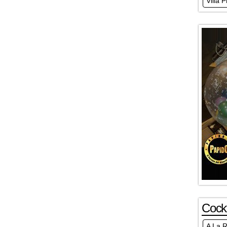
Villa 
Cockt
A La 