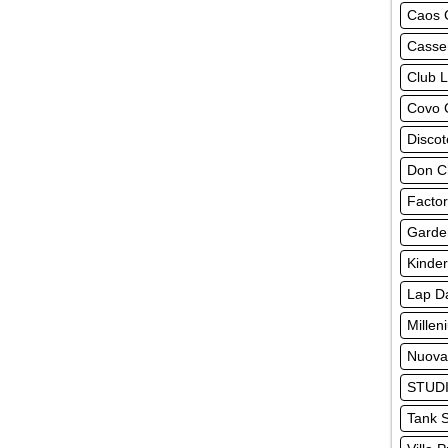
Caos 
Casse
Club 
Covo 
Disco
Don Ch
Factor
Garde
Kinder
Lap D
Millen
Nuova
STUDI
Tank S