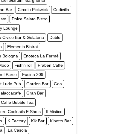
 Dei Giardini Margherita
ian Bar
Circolo Pickwick
Codivilla
asto
Dolce Salato Bistro
y Lounge
 Civico Bar & Gelateria
Dublo
o
Elements Bistrot
e Bologna
Enoteca La Fermé
 Modo
Fish'n'roll
Fraben Caffè
nel Parco
Fucina 209
t Ludo Pub
Garden Bar
Gea
laccacafe
Gran Bar
 Caffe Bubble Tea
ro Cocktails E Shots
Il Mistico
to
K Factory
Kik Bar
Kinotto Bar
ca
La Casola