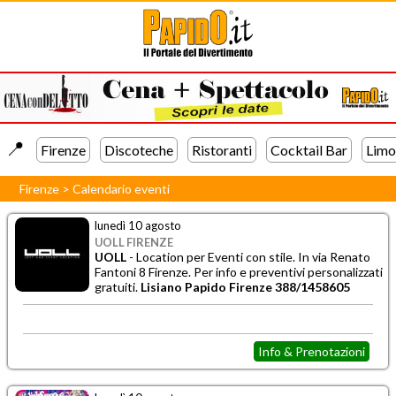
📍️
Firenze
Discoteche
Ristoranti
Cocktail Bar
Limo
Firenze
>
Calendario eventi
lunedì 10 agosto
UOLL FIRENZE
UOLL
- Location per Eventi con stile. In via Renato
Fantoni 8 Firenze. Per info e preventivi personalizzati
gratuiti.
Lisiano Papido Firenze 388/1458605
Info & Prenotazioni