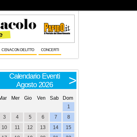
CENA CON DELITTO
CONCERTI
Calendario Eventi
Calendario E
<
>
Agosto 2026
Settembre 
Mar
Mer
Gio
Ven
Sab
Dom
Lun
Mar
Mer
Gio
Ve
1
1
2
3
3
4
5
6
7
8
6
7
8
9
1
10
11
12
13
14
15
13
14
15
16
1