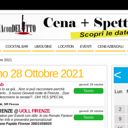
COCKTAIL BAR
LIMOUSINE
LOCATION
EVENTI
CENE AZIENDALI
bre 2021
no 28 Ottobre 2021
Calendario Eventi
<
<
>
Ottobre 2026
ab
giovedì 28 ottobre
to lo sa già....Non si può raccontare perché
Tavolo
Lun
Mar
Mer
Gio
Ven
Sab
Dom
Lun
verlo…Il nuovo Giovedì notte di Firenze…Due
descrivere la serata!?...OH! YES SPECIAL
1
2
3
ti, 5/R Firenze
4
5
6
7
8
9
10
2
IRENZE
@
UOLL FIRENZE
giovedì 28 ottobre
ation per
Eventi con stile. In via Renato Fantoni
Tavolo
11
12
13
14
15
16
17
9
er info e preventivi personalizzati
iano Papido Firenze 388/1458605