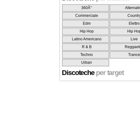
360Â°
Alternati
Commerciale
Countr
Edm
Elettro
Hip Hop
Hip Ho
Latino Americano
Live
R & B
Reggaet
Techno
Tranc
Urban
Discoteche
per target