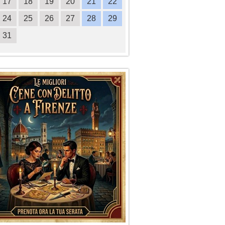
17
18
19
20
21
22
20
21
22
23
2
24
25
26
27
28
29
27
28
29
30
31