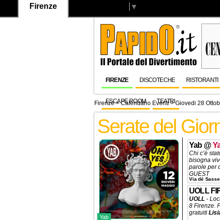
Firenze
Select Language
▼
FIRENZE
DISCOTECHE
RISTORANTI
ESCAPE ROOM
TEATRI
Firenze
>
Calendario Eventi
> Giovedi 28 Otto
Serate del Gior
Yab
@
Y
Chi c’è sta
bisogna vi
parole per 
GUEST
Via dè Sasset
UOLL F
UOLL
- Loc
8 Firenze. P
gratuiti
Lis
Yab