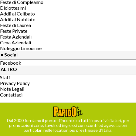
Feste di Compleanno
Diciottesimi
Addii al Celibato
Addii al Nubilato
Feste di Laurea
Feste Private
Festa Aziendali
Cena Aziendali
Noleggio Limousine
• Social
Facebook
ALTRO
Staff
Privacy Policy
Note Legali
Contattaci
Dal 2000 forniamo il punto d’incontro a tutti i nostri visitatori, per
prenotazioni cene, tavoli ed ingressi con sconti ed agevolazioni
particolari nelle location più prestigiose d’Italia.