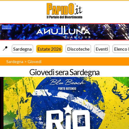
📍️
Sardegna
Estate 2026
Discoteche
Eventi
Elenco
Sardegna
>
Giovedi
Giovedì sera
Sardegna