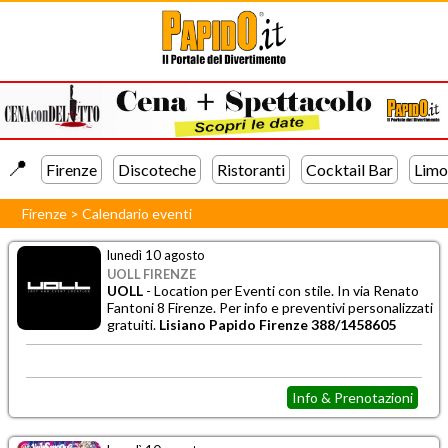
📍️
Firenze
Discoteche
Ristoranti
Cocktail Bar
Limo
Firenze
>
Calendario eventi
lunedì 10 agosto
UOLL FIRENZE
UOLL
- Location per Eventi con stile. In via Renato
Fantoni 8 Firenze. Per info e preventivi personalizzati
gratuiti.
Lisiano Papido Firenze 388/1458605
Info & Prenotazioni