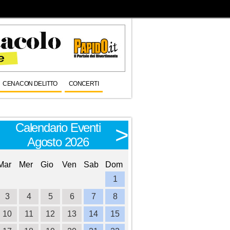
CENA CON DELITTO
CONCERTI
Calendario Eventi
Calendario E
<
>
Agosto 2026
Settembre 
Mar
Mer
Gio
Ven
Sab
Dom
Lun
Mar
Mer
Gio
Ve
1
1
2
3
3
4
5
6
7
8
6
7
8
9
1
10
11
12
13
14
15
13
14
15
16
1