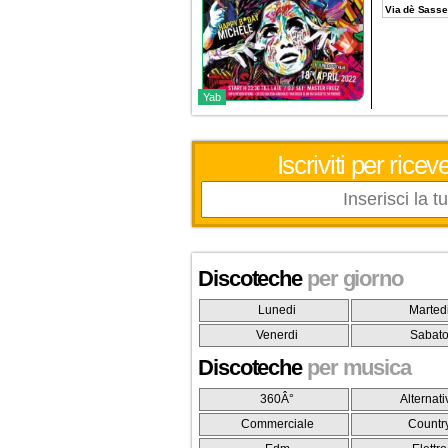
Via dè Sasset
Yab
Iscriviti per ric
Discoteche
per giorno
Lunedi
Marted
Venerdi
Sabat
Discoteche
per musica
360Â°
Alternati
Commerciale
Countr