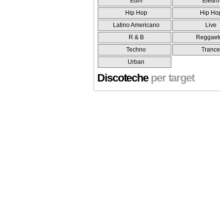
Edm
Elettro
Hip Hop
Hip Ho
Latino Americano
Live
R & B
Reggaet
Techno
Tranc
Urban
Discoteche
per target