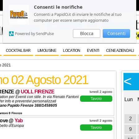
Consenti le norifiche
Consenti le norifiche
Consenti a PapidO.it di inviare le notifiche al tuo
Consenti a PapidO.it di inviare le notifiche al tuo
computer per essere sempre aggiornato
computer per essere sempre aggiornato
Blocca
Blocca
Consenti
Consenti
Powered by SendPulse
Powered by SendPulse
COCKTAIL BAR
LIMOUSINE
LOCATION
EVENTI
CENE AZIENDALI
o 2021
rno 02 Agosto 2021
Calendario Eventi
<
<
>
Ottobre 2026
IRENZE
@
UOLL FIRENZE
lunedì 2 agosto
ation per Eventi con stile. In via Renato Fantoni
Tavolo
Lun
Mar
Mer
Gio
Ven
Sab
Dom
Lun
er info e preventivi personalizzati
iano Papido Firenze 388/1458605
1
2
3
ntoni 8 Firenze
4
5
6
7
8
9
10
2
ove
@
Yab
lunedì 2 agosto
bello d'Europa
Tavolo
11
12
13
14
15
16
17
9