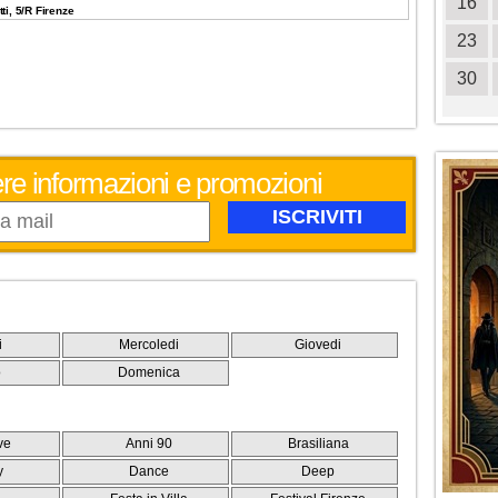
18
19
20
21
22
23
24
16
ti, 5/R Firenze
25
26
27
28
29
30
31
23
30
evere informazioni e promozioni
i
Mercoledi
Giovedi
o
Domenica
ve
Anni 90
Brasiliana
y
Dance
Deep