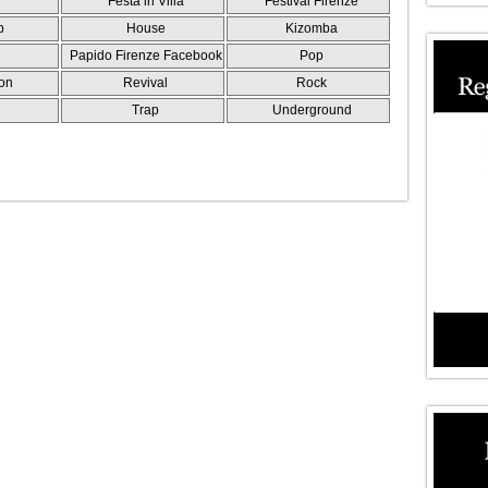
Festa in Villa
Festival Firenze
p
House
Kizomba
Papido Firenze Facebook
Pop
on
Revival
Rock
e
Trap
Underground