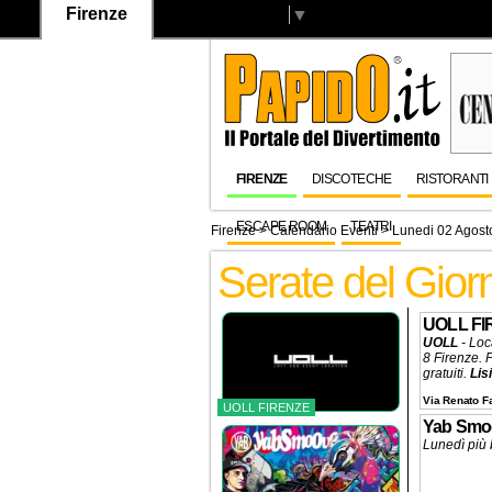
Firenze
Select Language
▼
FIRENZE
DISCOTECHE
RISTORANTI
ESCAPE ROOM
TEATRI
Firenze
>
Calendario Eventi
> Lunedi 02 Agost
Serate del Gio
UOLL F
UOLL
- Loc
8 Firenze. P
gratuiti.
Lis
Via Renato Fa
UOLL FIRENZE
Yab Smo
Lunedì più 