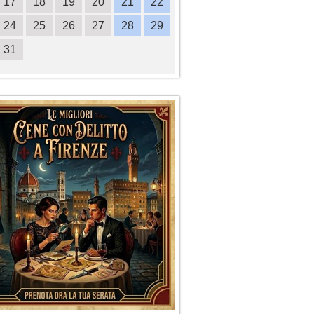
17
18
19
20
21
22
20
21
22
23
2
24
25
26
27
28
29
27
28
29
30
31