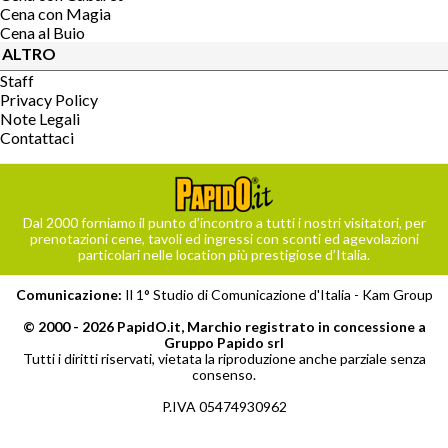
Cena con Magia
Cena al Buio
ALTRO
Staff
Privacy Policy
Note Legali
Contattaci
Dal 2000 forniamo il punto d’incontro a tutti i nostri visitatori, per
prenotazioni cene, tavoli ed ingressi con sconti ed agevolazioni
particolari nelle location più prestigiose d’Italia.
Comunicazione:
Il 1° Studio di Comunicazione d'Italia -
Kam Group
© 2000 - 2026 PapidO.it, Marchio registrato in concessione a
Gruppo Papido srl
Tutti i diritti riservati, vietata la riproduzione anche parziale senza
consenso.
P.IVA 05474930962