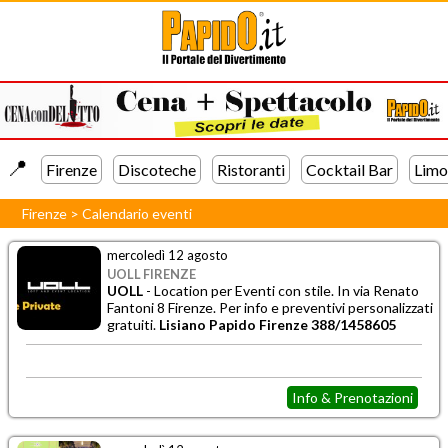
📍️
Firenze
Discoteche
Ristoranti
Cocktail Bar
Limo
Firenze
>
Calendario eventi
mercoledì 12 agosto
UOLL FIRENZE
UOLL
- Location per
Eventi con stile. In via Renato
Fantoni 8 Firenze. Per info e preventivi personalizzati
gratuiti.
Lisiano Papido Firenze 388/1458605
Info & Prenotazioni