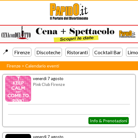
📍️
Firenze
Discoteche
Ristoranti
Cocktail Bar
Limo
Firenze
>
Calendario eventi
venerdì 7 agosto
Pink Club Firenze
Info & Prenotazioni
venerdì 7 agosto