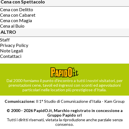
Cena con Spettacolo
Cena con Delitto
Cena con Cabaret
Cena con Magia
Cena al Buio
ALTRO
Staff
Privacy Policy
Note Legali
Contattaci
Dal 2000 forniamo il punto d’incontro a tutti i nostri visitatori, per
prenotazioni cene, tavoli ed ingressi con sconti ed agevolazioni
particolari nelle location più prestigiose d’Italia.
Comunicazione:
Il 1° Studio di Comunicazione d'Italia -
Kam Group
© 2000 - 2026 PapidO.it, Marchio registrato in concessione a
Gruppo Papido srl
Tutti i diritti riservati, vietata la riproduzione anche parziale senza
consenso.