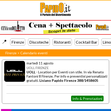
📍️
Firenze
Discoteche
Ristoranti
Cocktail Bar
Limo
Firenze
>
Calendario eventi
martedì 11 agosto
UOLL FIRENZE
UOLL
- Location per
Eventi con stile. In via Renato
Fantoni 8 Firenze. Per info e preventivi personalizzati
gratuiti.
Lisiano Papido Firenze 388/1458605
Info & Prenotazioni