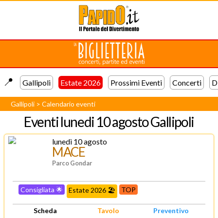
📍️
Gallipoli
Estate 2026
Prossimi Eventi
Concerti
D
Gallipoli
>
Calendario eventi
Eventi
lunedi 10 agosto Gallipoli
lunedì 10 agosto
MACE
Parco Gondar
Consigliata 🌟
TOP
Estate 2026 🏖️
Scheda
Tavolo
Preventivo