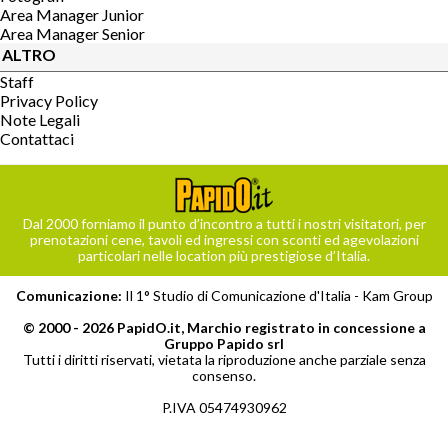
Area Manager Junior
Area Manager Senior
ALTRO
Staff
Privacy Policy
Note Legali
Contattaci
Dal 2000 forniamo il punto d’incontro a tutti i nostri visitatori, per
prenotazioni cene, tavoli ed ingressi con sconti ed agevolazioni
particolari nelle location più prestigiose d’Italia.
Comunicazione:
Il 1° Studio di Comunicazione d'Italia -
Kam Group
© 2000 - 2026 PapidO.it, Marchio registrato in concessione a
Gruppo Papido srl
Tutti i diritti riservati, vietata la riproduzione anche parziale senza
consenso.
P.IVA 05474930962