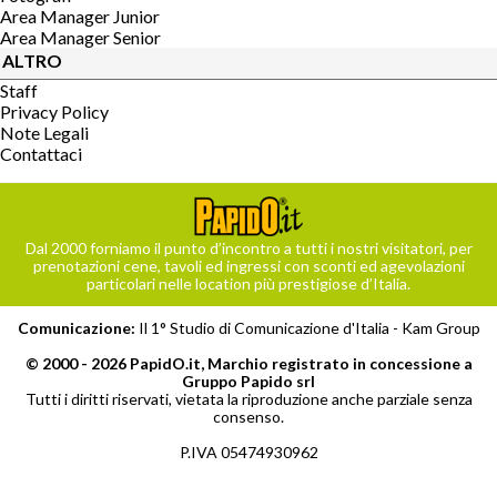
Area Manager Junior
Area Manager Senior
ALTRO
Staff
Privacy Policy
Note Legali
Contattaci
Dal 2000 forniamo il punto d’incontro a tutti i nostri visitatori, per
prenotazioni cene, tavoli ed ingressi con sconti ed agevolazioni
particolari nelle location più prestigiose d’Italia.
Comunicazione:
Il 1° Studio di Comunicazione d'Italia -
Kam Group
© 2000 - 2026 PapidO.it, Marchio registrato in concessione a
Gruppo Papido srl
Tutti i diritti riservati, vietata la riproduzione anche parziale senza
consenso.
P.IVA 05474930962