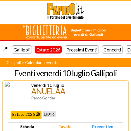
📍️
Gallipoli
Estate 2026
Prossimi Eventi
Concerti
D
Gallipoli
>
Calendario eventi
Eventi
venerdi 10 luglio Gallipoli
venerdì 10 luglio
ANUEL AA
Parco Gondar
Luglio
Estate 2026 🏖️
Scheda
Tavolo
Preventivo