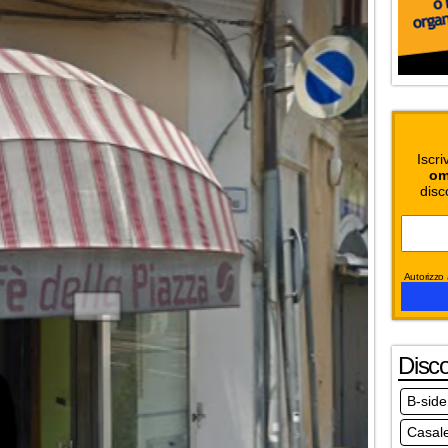
Iscri
om
disc
Autorizzo a
Disc
B-side
Casale