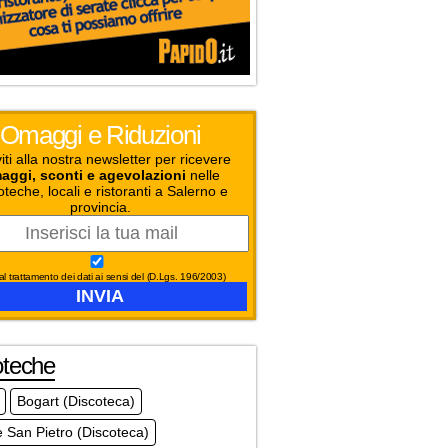
Omaggi e Riduzioni
viti alla nostra newsletter per ricevere
aggi, sconti e agevolazioni
nelle
oteche, locali e ristoranti a Salerno e
provincia.
l trattamento dei dati ai sensi del (D.Lgs. 196/2003)
oteche
Bogart (Discoteca)
 San Pietro (Discoteca)