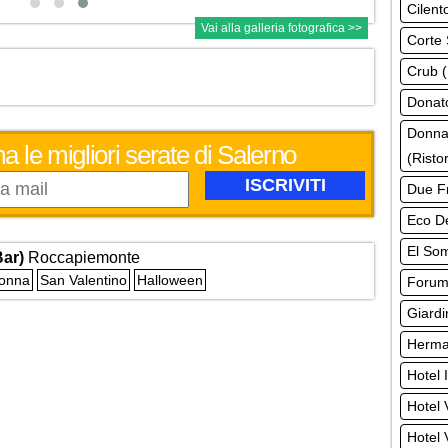
Cilent
Vai alla galleria fotografica >>
Corte 
Crub (
Donato
Donna
a le migliori serate di Salerno
(Risto
Due Fr
Eco De
El Som
Bar)
Roccapiemonte
Donna
San Valentino
Halloween
Forum 
Giardi
Herman
Hotel 
Hotel 
Hotel 