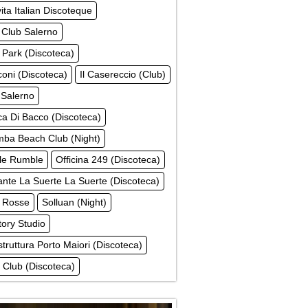
ita Italian Discoteque
 Club Salerno
Park (Discoteca)
coni (Discoteca)
Il Casereccio (Club)
Salerno
a Di Bacco (Discoteca)
ba Beach Club (Night)
e Rumble
Officina 249 (Discoteca)
ante La Suerte La Suerte (Discoteca)
 Rosse
Solluan (Night)
tory Studio
truttura Porto Maiori (Discoteca)
a Club (Discoteca)