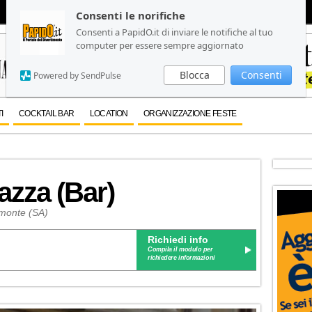
Consenti le norifiche
Consenti le norifiche
Consenti a PapidO.it di inviare le notifiche al tuo
Consenti a PapidO.it di inviare le notifiche al tuo
computer per essere sempre aggiornato
computer per essere sempre aggiornato
Blocca
Blocca
Consenti
Consenti
Powered by SendPulse
Powered by SendPulse
I
COCKTAIL BAR
LOCATION
ORGANIZZAZIONE FESTE
iazza (Bar)
emonte (SA)
Richiedi info
Compila il modulo per
richiedere informazioni