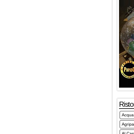
Risto
Acqua 
Agripa
Al Cas