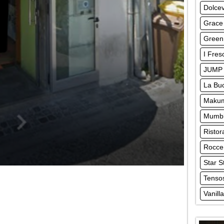
Dolcev
Grace
Green 
I Fres
JUMP 
La Buc
Makum
Mumbl
Ristor
Rocce
Star S
Tensos
Vanill