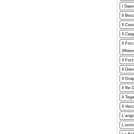
I Sapo
Il Boc
Il Cas
Il Cep
Il For
(Risto
Il For
Il Giar
Il Gra
Il Re 
Il Teg
Il Vec
L'ango
L'uort