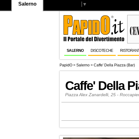
Salerno
Select Language
▼
SALERNO
DISCOTECHE
RISTORANT
PapidO
>
Salerno
>
Caffe' Della Piazza (Bar)
Caffe' Della P
Piazza Alex Zanardelli, 25 - Roccapi