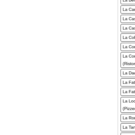
La Bel
La Cam
La Cas
La Cas
La Col
La Co
La Co
(Risto
La Dac
La Fat
La Fat
La Lo
(Pizze
La Rom
La Tan