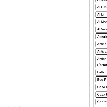
Al Civ
Al Lim
Al Mar
Al Val
Americ
Antica
Antica
Antich
(Risto
Bellan
Bue Ro
Casa M
Casa R
Chera