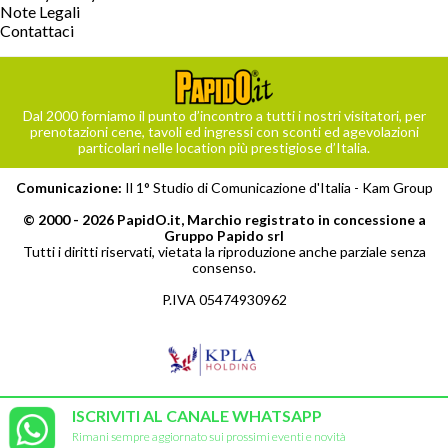
Note Legali
Contattaci
Dal 2000 forniamo il punto d’incontro a tutti i nostri visitatori, per
prenotazioni cene, tavoli ed ingressi con sconti ed agevolazioni
particolari nelle location più prestigiose d’Italia.
Comunicazione:
Il 1° Studio di Comunicazione d'Italia -
Kam Group
© 2000 - 2026 PapidO.it, Marchio registrato in concessione a
Gruppo Papido srl
Tutti i diritti riservati, vietata la riproduzione anche parziale senza
consenso.
P.IVA 05474930962
ISCRIVITI AL CANALE WHATSAPP
Rimani sempre aggiornato sui prossimi eventi e novità