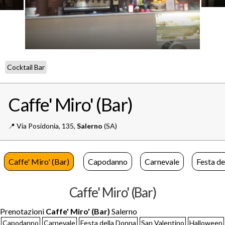
Cocktail Bar
Caffe' Miro' (Bar)
📍️
Via Posidonia, 135,
Salerno
(SA)
Caffe' Miro' (Bar)
Capodanno
Carnevale
Festa de
Caffe' Miro' (Bar)
Prenotazioni
Caffe' Miro' (Bar)
Salerno
Capodanno
Carnevale
Festa della Donna
San Valentino
Halloween