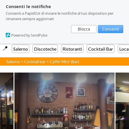
Consenti le notifiche
Consenti le notifiche
Consenti a PapidO.it di inviare le notifiche al tuo dispositivo per
Consenti a PapidO.it di inviare le notifiche al tuo dispositivo per
rimanere sempre aggiornati
rimanere sempre aggiornati
Blocca
Blocca
Consenti
Consenti
Powered by SendPulse
Powered by SendPulse
📍️
Salerno
Discoteche
Ristoranti
Cocktail Bar
Loca
Salerno
>
Cocktail bar
>
Caffe' Miro' (Bar)