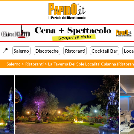
📍️
Salerno
Discoteche
Ristoranti
Cocktail Bar
Loca
Salerno
>
Ristoranti
>
La Taverna Del Sole Localita' Calanna (Ristora