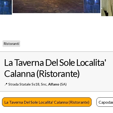
Ristoranti
La Taverna Del Sole Localita'
Calanna (Ristorante)
📍️
Strada Statale Ss18, Snc,
Alfano
(SA)
La Taverna Del Sole Localita' Calanna (Ristorante)
Capoda