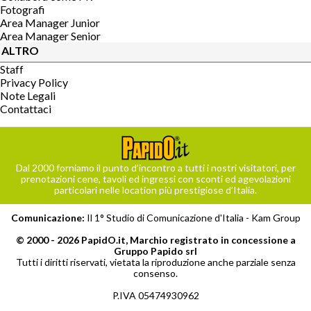
Fotografi
Area Manager Junior
Area Manager Senior
ALTRO
Staff
Privacy Policy
Note Legali
Contattaci
Dal 2000 forniamo il punto d’incontro a tutti i nostri visitatori, per
prenotazioni cene, tavoli ed ingressi con sconti ed agevolazioni
particolari nelle location più prestigiose d’Italia.
Comunicazione:
Il 1° Studio di Comunicazione d'Italia -
Kam Group
© 2000 - 2026 PapidO.it, Marchio registrato in concessione a
Gruppo Papido srl
Tutti i diritti riservati, vietata la riproduzione anche parziale senza
consenso.
P.IVA 05474930962