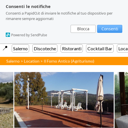
Consenti le notifiche
Consenti le notifiche
Consenti a PapidO.it di inviare le notifiche al tuo dispositivo per
Consenti a PapidO.it di inviare le notifiche al tuo dispositivo per
rimanere sempre aggiornati
rimanere sempre aggiornati
Blocca
Blocca
Consenti
Consenti
Powered by SendPulse
Powered by SendPulse
📍️
Salerno
Discoteche
Ristoranti
Cocktail Bar
Loca
Salerno
>
Location
>
Il Forno Antico (Agriturismo)