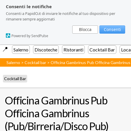
Consenti le notifiche
Consenti le notifiche
Consenti a PapidO.it di inviare le notifiche al tuo dispositivo per
Consenti a PapidO.it di inviare le notifiche al tuo dispositivo per
rimanere sempre aggiornati
rimanere sempre aggiornati
Blocca
Blocca
Consenti
Consenti
Powered by SendPulse
Powered by SendPulse
📍️
Salerno
Discoteche
Ristoranti
Cocktail Bar
Loca
Salerno
>
Cocktail bar
>
Officina Gambrinus Pub Officina Gambrinus 
Cocktail Bar
Officina Gambrinus Pub
Officina Gambrinus
(Pub/Birreria/Disco Pub)