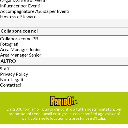
Organizzatore di Eventi
Influencer per Eventi
Accompagnatore /Guida per Eventi
Hostess e Steward
Collabora con noi
Collabora come PR
Fotografi
Area Manager Junior
Area Manager Senior
ALTRO
Staff
Privacy Policy
Note Legali
Contattaci
Dal 2000 forniamo il punto d’incontro a tutti i nostri visitatori, per
prenotazioni cene, tavoli ed ingressi con sconti ed agevolazioni
particolari nelle location più prestigiose d’Italia.