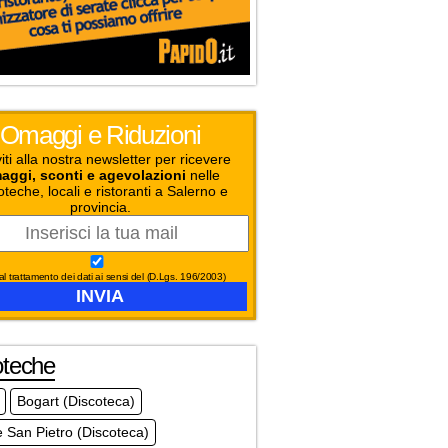
Omaggi e Riduzioni
viti alla nostra newsletter per ricevere
aggi, sconti e agevolazioni
nelle
oteche, locali e ristoranti a Salerno e
provincia.
l trattamento dei dati ai sensi del (D.Lgs. 196/2003)
oteche
Bogart (Discoteca)
 San Pietro (Discoteca)