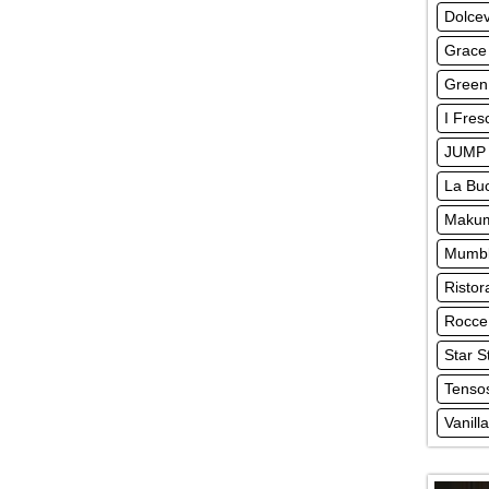
Dolcev
Grace
Green 
I Fres
JUMP 
La Buc
Makum
Mumbl
Ristor
Rocce
Star S
Tensos
Vanill