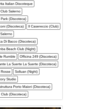
ita Italian Discoteque
 Club Salerno
Park (Discoteca)
coni (Discoteca)
Il Casereccio (Club)
Salerno
a Di Bacco (Discoteca)
ba Beach Club (Night)
e Rumble
Officina 249 (Discoteca)
ante La Suerte La Suerte (Discoteca)
 Rosse
Solluan (Night)
tory Studio
truttura Porto Maiori (Discoteca)
a Club (Discoteca)