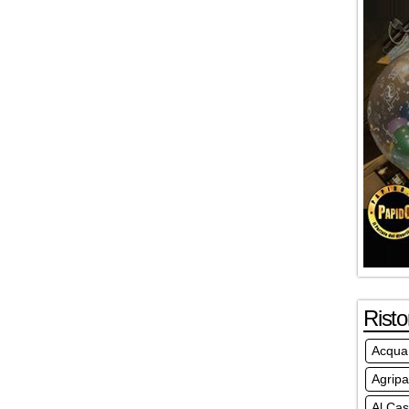
Risto
Acqua 
Agripa
Al Cas