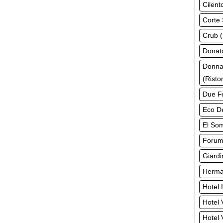
Cilent
Corte 
Crub (
Donato
Donna
(Risto
Due Fr
Eco De
El Som
Forum 
Giardi
Herman
Hotel 
Hotel 
Hotel 