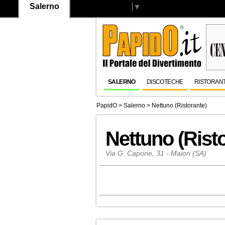
Salerno
Select Language
▼
SALERNO
DISCOTECHE
RISTORANT
PapidO
>
Salerno
>
Nettuno (Ristorante)
Nettuno (Rist
Via G. Capone, 31 - Maiori (SA)