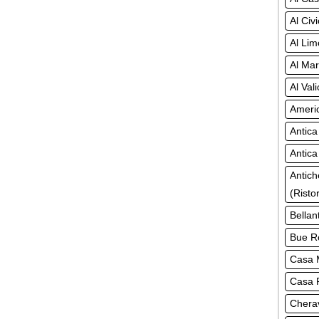
Al Civ
Al Lim
Al Mar
Al Val
Americ
Antica
Antica
Antich
(Risto
Bellan
Bue Ro
Casa M
Casa R
Chera