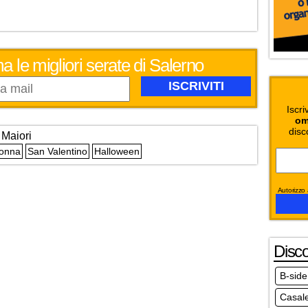
a le migliori serate di Salerno
Iscri
om
disc
Maiori
Donna
San Valentino
Halloween
Autorizzo a
Disc
B-side
Casale