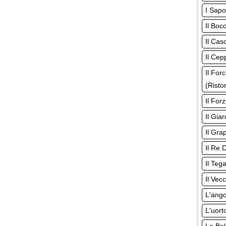
I Sapo
Il Boc
Il Cas
Il Cep
Il For
(Risto
Il For
Il Giar
Il Gra
Il Re 
Il Teg
Il Vec
L'ango
L'uort