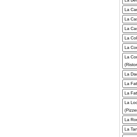
La Bel
La Cam
La Cas
La Cas
La Col
La Co
La Co
(Risto
La Dac
La Fat
La Fat
La Lo
(Pizze
La Rom
La Tan