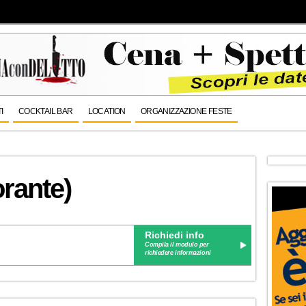
I
COCKTAIL BAR
LOCATION
ORGANIZZAZIONE FESTE
orante)
Richiedi info
Compila il modulo per
richiedere informazioni