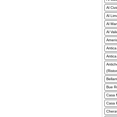
Al Civ
Al Lim
Al Mar
Al Val
Americ
Antica
Antica
Antich
(Risto
Bellan
Bue Ro
Casa M
Casa R
Chera