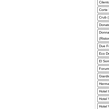
Cilent
Corte 
Crub (
Donato
Donna
(Risto
Due Fr
Eco De
El Som
Forum 
Giardi
Herman
Hotel 
Hotel 
Hotel 