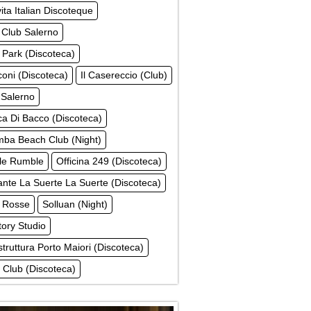
ita Italian Discoteque
 Club Salerno
Park (Discoteca)
coni (Discoteca)
Il Casereccio (Club)
Salerno
a Di Bacco (Discoteca)
ba Beach Club (Night)
e Rumble
Officina 249 (Discoteca)
ante La Suerte La Suerte (Discoteca)
 Rosse
Solluan (Night)
tory Studio
truttura Porto Maiori (Discoteca)
a Club (Discoteca)