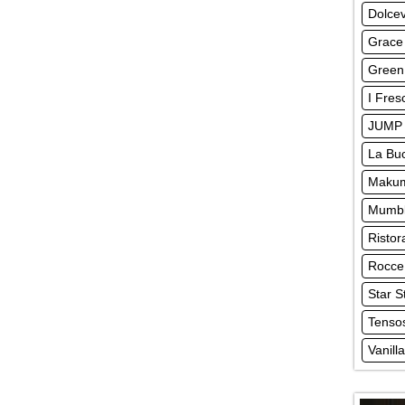
Dolcev
Grace
Green 
I Fres
JUMP 
La Buc
Makum
Mumbl
Ristor
Rocce
Star S
Tensos
Vanill