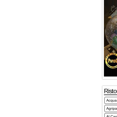
Risto
Acqua 
Agripa
Al Cas