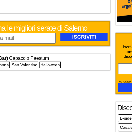
a le migliori serate di Salerno
Iscri
om
disc
Bar)
Capaccio Paestum
Donna
San Valentino
Halloween
Autorizzo a
Disc
B-side
Casale