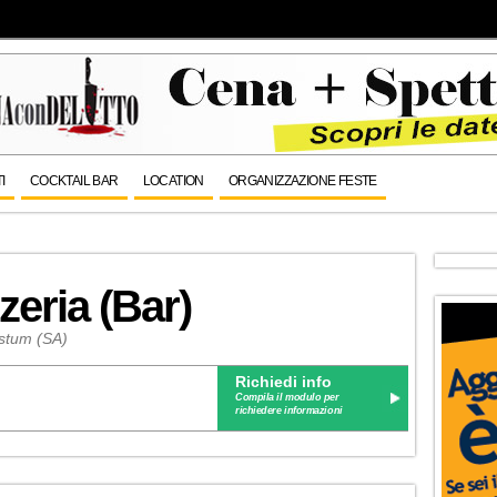
I
COCKTAIL BAR
LOCATION
ORGANIZZAZIONE FESTE
zeria (Bar)
estum (SA)
Richiedi info
Compila il modulo per
richiedere informazioni