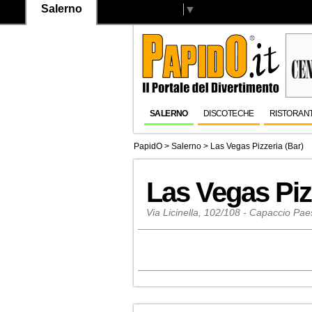
Salerno
Select Language
▼
SALERNO
DISCOTECHE
RISTORANT
PapidO
>
Salerno
>
Las Vegas Pizzeria (Bar)
Las Vegas Piz
Via Licinella, 102/108 - Capaccio Pa