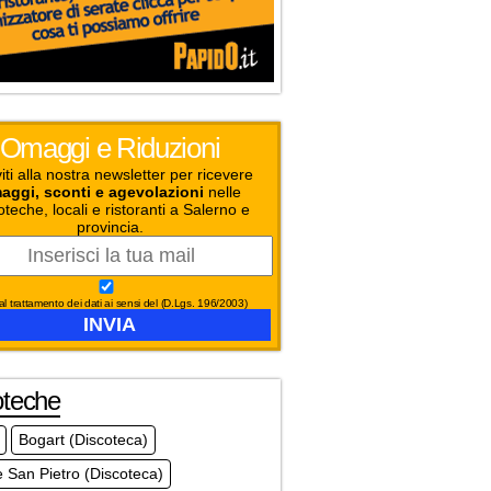
Omaggi e Riduzioni
viti alla nostra newsletter per ricevere
aggi, sconti e agevolazioni
nelle
oteche, locali e ristoranti a Salerno e
provincia.
l trattamento dei dati ai sensi del (D.Lgs. 196/2003)
oteche
Bogart (Discoteca)
 San Pietro (Discoteca)