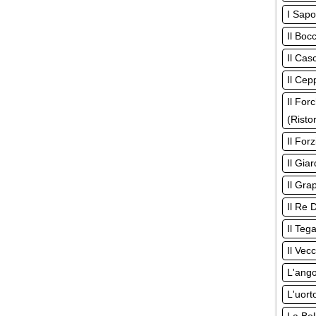
I Sapo
Il Boc
Il Cas
Il Cep
Il For
(Risto
Il For
Il Giar
Il Gra
Il Re 
Il Teg
Il Vec
L'ango
L'uort