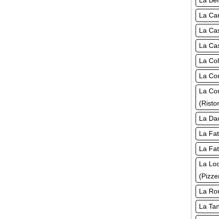
La Bel
La Cam
La Cas
La Cas
La Col
La Co
La Co
(Risto
La Dac
La Fat
La Fat
La Lo
(Pizze
La Rom
La Tan